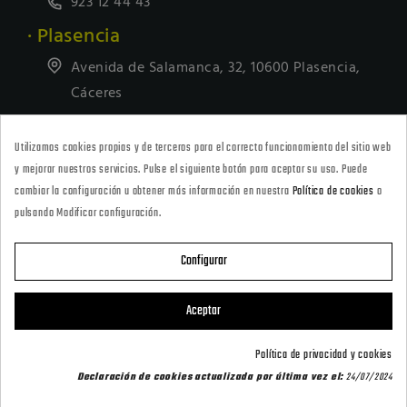
923 12 44 43
· Plasencia
Avenida de Salamanca, 32, 10600 Plasencia,
Cáceres
927418677
Utilizamos cookies propias y de terceros para el correcto funcionamiento del sitio web
· Tienda Online
y mejorar nuestros servicios. Pulse el siguiente botón para aceptar su uso. Puede
marketing@armeriacarril.com
cambiar la configuración u obtener más información en nuestra
Política de cookies
o
pulsando Modificar configuración.
680 20 00 97
Configurar

CATEGORÍAS
Aceptar

POLÍTICAS
Política de privacidad y cookies
Declaración de cookies actualizada por última vez el:
24/07/2024

CARRIL OUTDOOR