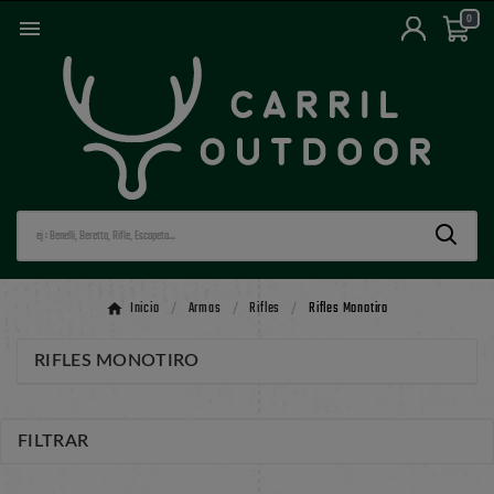
0

Inicio
Armas
Rifles
Rifles Monotiro
RIFLES MONOTIRO
FILTRAR