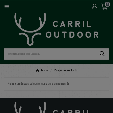
0

Inicio
Comparar producto
No hay productos seleccionados para comparación.