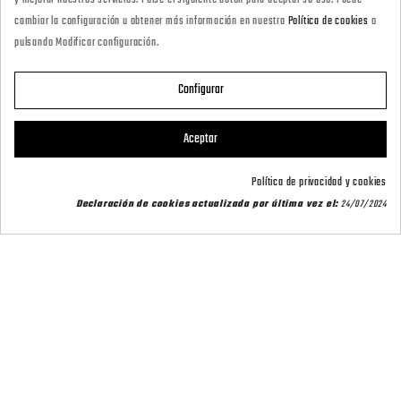
y mejorar nuestros servicios. Pulse el siguiente botón para aceptar su uso. Puede
marketing@armeriacarril.com
cambiar la configuración u obtener más información en nuestra
Política de cookies
o
pulsando Modificar configuración.
680 20 00 97
Configurar

CATEGORÍAS
Aceptar

POLÍTICAS
Política de privacidad y cookies
Declaración de cookies actualizada por última vez el:
24/07/2024

CARRIL OUTDOOR

SU CUENTA
© 2026 - CARRIL OUTDOOR