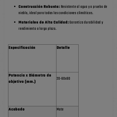
Construcción Robusta:
Resistente al agua y a prueba de
niebla, ideal para todas las condiciones climáticas.
Materiales de Alta Calidad:
Garantiza durabilidad y
rendimiento a largo plazo.
Especificación
Detalle
Potencia x Diámetro de
20-60x60
objetivo (mm.)
Acabado
Mate