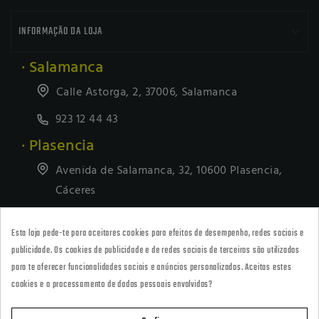

INFORMAÇÃO DA LOJA
· Salamanca
Calle Astorga, 2, 37006, Salamanca
923 12 44 43
· Plasencia
Avenida de Salamanca, 32, 10600 Plasencia,
Cáceres
927418677
Esta loja pede-te para aceitares cookies para efeitos de desempenho, redes sociais e
· Tienda Online
publicidade. Os cookies de publicidade e de redes sociais de terceiros são utilizados
marketing@armeriacarril.com
para te oferecer funcionalidades sociais e anúncios personalizados. Aceitas estes
cookies e o processamento de dados pessoais envolvidos?
680 20 00 97