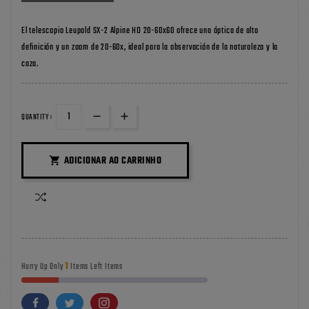
El telescopio Leupold SX-2 Alpine HD 20-60x60 ofrece una óptica de alta
definición y un zoom de 20-60x, ideal para la observación de la naturaleza y la
caza.
QUANTITY :
ADICIONAR AO CARRINHO

1
Hurry Up Only
Items Left Items