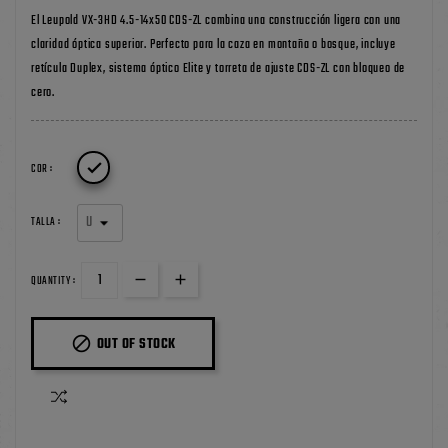
El Leupold VX-3HD 4.5-14x50 CDS-ZL combina una construcción ligera con una
claridad óptica superior. Perfecto para la caza en montaña o bosque, incluye
retícula Duplex, sistema óptico Elite y torreta de ajuste CDS-ZL con bloqueo de
cero.

COR :
TALLA :
QUANTITY :

OUT OF STOCK