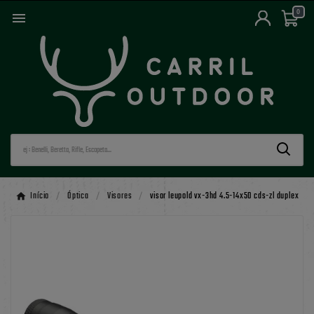
0

Início
Óptica
Visores
visor leupold vx-3hd 4.5-14x50 cds-zl duplex