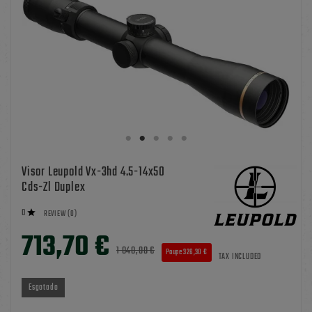
Visor Leupold Vx-3hd 4.5-14x50
Cds-Zl Duplex
0

REVIEW (0)
713,70 €
1 040,00 €
Poupe 326,30 €
TAX INCLUDED
Esgotado