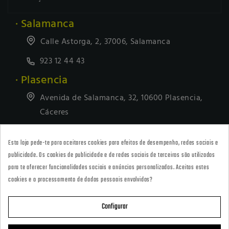
· Salamanca
Calle Astorga, 2, 37006, Salamanca
923 12 44 43
· Plasencia
Avenida de Salamanca, 32, 10600 Plasencia,
Cáceres
927418677
Esta loja pede-te para aceitares cookies para efeitos de desempenho, redes sociais e
· Tienda Online
publicidade. Os cookies de publicidade e de redes sociais de terceiros são utilizados
marketing@armeriacarril.com
para te oferecer funcionalidades sociais e anúncios personalizados. Aceitas estes
cookies e o processamento de dados pessoais envolvidos?
680 20 00 97
Configurar

CATEGORÍAS