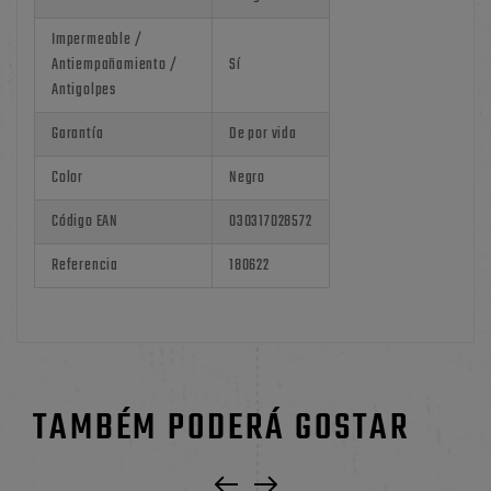
Impermeable /
Antiempañamiento /
Sí
Antigolpes
Garantía
De por vida
Color
Negro
Código EAN
030317028572
Referencia
180622
TAMBÉM PODERÁ GOSTAR