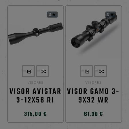
0
0


VISORES
VISORES
VISOR AVISTAR
VISOR GAMO 3-
3-12X56 RI
9X32 WR
315,00 €
61,30 €