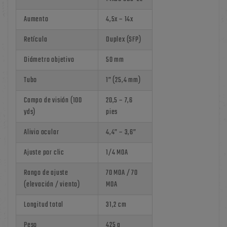
Aumento
4,5x – 14x
Retícula
Duplex (SFP)
Diámetro objetivo
50 mm
Tubo
1” (25,4 mm)
Campo de visión (100
20,5 – 7,6
yds)
pies
Alivio ocular
4,4” – 3,6”
Ajuste por clic
1/4 MOA
Rango de ajuste
70 MOA / 70
(elevación / viento)
MOA
Longitud total
31,2 cm
Peso
425 g