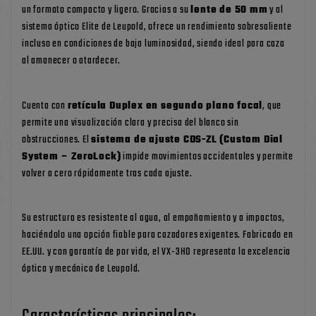
un formato compacto y ligero. Gracias a su
lente de 50 mm
y al
sistema óptico Elite de Leupold, ofrece un rendimiento sobresaliente
incluso en condiciones de baja luminosidad, siendo ideal para caza
al amanecer o atardecer.
Cuenta con
retícula Duplex en segundo plano focal
, que
permite una visualización clara y precisa del blanco sin
obstrucciones. El
sistema de ajuste CDS-ZL (Custom Dial
System – ZeroLock)
impide movimientos accidentales y permite
volver a cero rápidamente tras cada ajuste.
Su estructura es resistente al agua, al empañamiento y a impactos,
haciéndolo una opción fiable para cazadores exigentes. Fabricado en
EE.UU. y con garantía de por vida, el VX-3HD representa la excelencia
óptica y mecánica de Leupold.