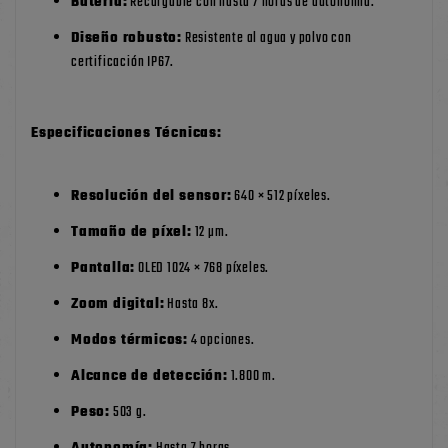
Batería:
Recargable con hasta 7 horas de autonomía.
Diseño robusto:
Resistente al agua y polvo con
certificación IP67.
Especificaciones Técnicas:
Resolución del sensor:
640 × 512 píxeles.
Tamaño de píxel:
12 µm.
Pantalla:
OLED 1024 × 768 píxeles.
Zoom digital:
Hasta 8x.
Modos térmicos:
4 opciones.
Alcance de detección:
1.800 m.
Peso:
503 g.