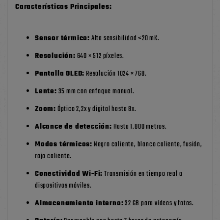
Características Principales:
Sensor térmico:
Alta sensibilidad <20 mK.
Resolución:
640 × 512 píxeles.
Pantalla OLED:
Resolución 1024 × 768.
Lente:
35 mm con enfoque manual.
Zoom:
Óptico 2,2x y digital hasta 8x.
Alcance de detección:
Hasta 1.800 metros.
Modos térmicos:
Negro caliente, blanco caliente, fusión,
rojo caliente.
Conectividad Wi-Fi:
Transmisión en tiempo real a
dispositivos móviles.
Almacenamiento interno:
32 GB para vídeos y fotos.