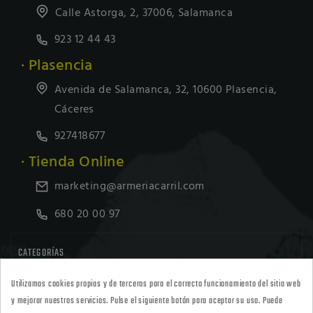
Calle Astorga, 2, 37006, Salamanca
923 12 44 43
· Plasencia
Avenida de Salamanca, 32, 10600 Plasencia,
Cáceres
927418677
· Tienda Online
marketing@armeriacarril.com
680 20 00 97

CATEGORÍAS
Utilizamos cookies propias y de terceros para el correcto funcionamiento del sitio web

POLÍTICAS
y mejorar nuestros servicios. Pulse el siguiente botón para aceptar su uso. Puede