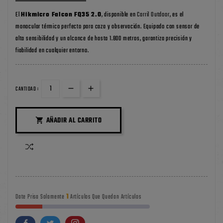
El
Hikmicro Falcon FQ35 2.0
, disponible en
Carril Outdoor
, es el
monocular térmico perfecto para caza y observación. Equipado con sensor de
alta sensibilidad y un alcance de hasta 1.800 metros, garantiza precisión y
fiabilidad en cualquier entorno.
CANTIDAD :
AÑADIR AL CARRITO

1
Date Prisa Solamente
Artículos Que Quedan Artículos