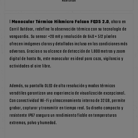
Revisión
l
Monocular Térmico Hikmicro Falcon FQ35 2.0
, ahora en
Carril Outdoor
, redefine la observación térmica con su tecnología de
vanguardia. Su sensor <20 mK y resolución de 640 × 512 píxeles
ofrecen imágenes claras y detalladas incluso en las condiciones más
adversas. Gracias a su alcance de detección de 1.800 metros y zoom
digital de hasta 8x, este monocular es ideal para caza, vigilancia y
actividades al aire libre.
Además, su pantalla OLED de alta resolución y modos térmicos
versátiles garantizan una experiencia de visualización excepcional.
Con conectividad Wi-Fi y almacenamiento interno de 32 GB, permite
grabar, capturar y transmitir en tiempo real. Su diseño compacto y
resistente IP67 asegura un rendimiento fiable en temperaturas
extremas, polvo y humedad.