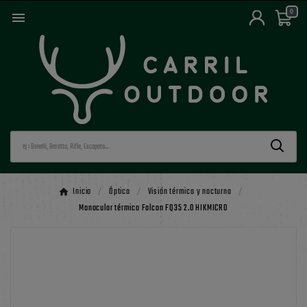
0

Inicio
Óptica
Visión térmica y nocturna
Monocular térmico Falcon FQ35 2.0 HIKMICRO