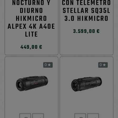
NOCTURNO Y
CON TELÉMETRO
DIURNO
STELLAR SQ35L
HIKMICRO
3.0 HIKMICRO
ALPEX 4K A40E
3.599,00 €
LITE
449,00 €
0
0

