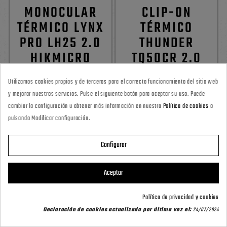
MONOCULAR
CLIP-ON
TÉRMICO LYNX
TÉRMICO
PRO LH25 2.0
THUNDER
HIKMICRO
TQ50CR 2.0
HIKMICRO
1.079,00 €
Utilizamos cookies propias y de terceros para el correcto funcionamiento del sitio web
y mejorar nuestros servicios. Pulse el siguiente botón para aceptar su uso. Puede
3.069,00 €
cambiar la configuración u obtener más información en nuestra
Política de cookies
o
pulsando Modificar configuración.
0
0


Configurar
Aceptar
Política de privacidad y cookies
Declaración de cookies actualizada por última vez el:
24/07/2024