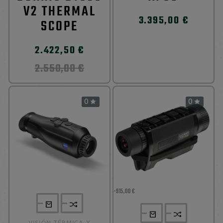
V2 THERMAL
3.395,00 €
SCOPE
2.422,50 €
2.550,00 €
0
0


-915,00 €