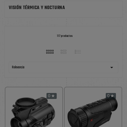
VISIÓN TÉRMICA Y NOCTURNA
117 productos

Relevancia
0
0

