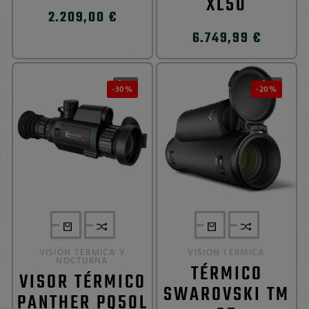
XL50
2.209,00 €
6.749,99 €
0
0


-30%
-20%
VISIÓN TÉRMICA Y
VISIÓN TÉRMICA
NOCTURNA
TÉRMICO
VISOR TÉRMICO
SWAROVSKI TM
PANTHER PQ50L