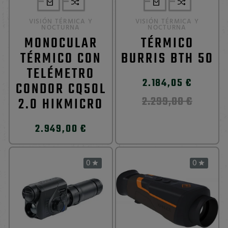
VISIÓN TÉRMICA Y
VISIÓN TÉRMICA Y
NOCTURNA
NOCTURNA
MONOCULAR
TÉRMICO
TÉRMICO CON
BURRIS BTH 50
TELÉMETRO
2.184,05 €
CONDOR CQ50L
2.299,00 €
2.0 HIKMICRO
2.949,00 €
0
0

