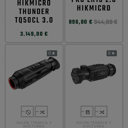
HIKMICRO
HIKMICRO
THUNDER
TQ50CL 3.0
944,00 €
896,80 €
3.149,00 €
0
0


VISIÓN TÉRMICA Y
VISIÓN TÉRMICA Y
NOCTURNA
NOCTURNA