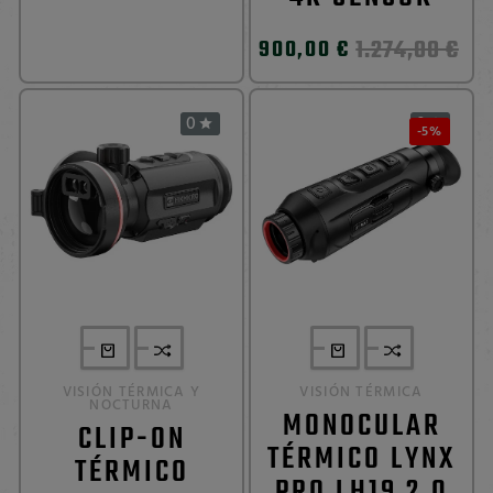
1.274,00 €
900,00 €
0
0


-5%
VISIÓN TÉRMICA Y
VISIÓN TÉRMICA
NOCTURNA
MONOCULAR
CLIP-ON
TÉRMICO LYNX
TÉRMICO
PRO LH19 2.0