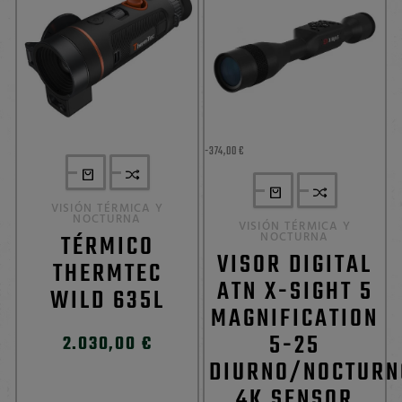
-374,00 €
VISIÓN TÉRMICA Y
NOCTURNA
VISIÓN TÉRMICA Y
TÉRMICO
NOCTURNA
VISOR DIGITAL
THERMTEC
ATN X-SIGHT 5
WILD 635L
MAGNIFICATION
5-25
2.030,00 €
DIURNO/NOCTURN
4K SENSOR