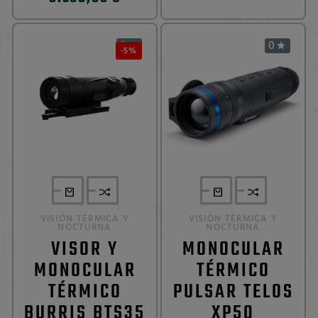
0
0


-5%
VISIÓN TÉRMICA Y
VISIÓN TÉRMICA Y
NOCTURNA
NOCTURNA
VISOR Y
MONOCULAR
MONOCULAR
TÉRMICO
TÉRMICO
PULSAR TELOS
BURRIS BTS35
XP50