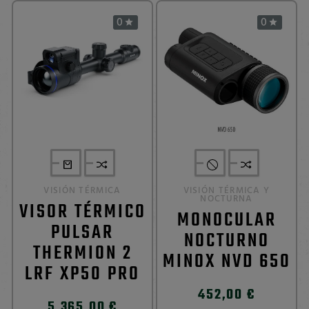
0
0


VISIÓN TÉRMICA
VISIÓN TÉRMICA Y
NOCTURNA
VISOR TÉRMICO
MONOCULAR
PULSAR
NOCTURNO
THERMION 2
MINOX NVD 650
LRF XP50 PRO
452,00 €
5.365,00 €