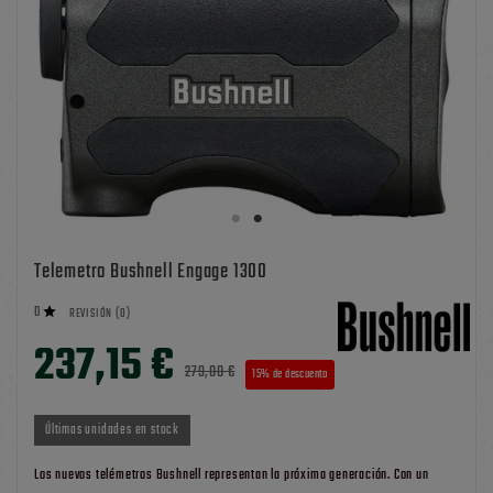
Telemetro Bushnell Engage 1300
0

REVISIÓN (0)
237,15 €
279,00 €
15% de descuento
IMPUESTO INCLUIDO
Últimas unidades en stock
Los nuevos telémetros Bushnell representan la próxima generación. Con un