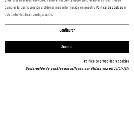
y mejorar nuestros servicios. Pulse el siguiente botón para aceptar su uso. Puede
marketing@armeriacarril.com
cambiar la configuración u obtener más información en nuestra
Política de cookies
o
pulsando Modificar configuración.
680 20 00 97
Configurar

CATEGORÍAS
Aceptar

POLÍTICAS
Política de privacidad y cookies
Declaración de cookies actualizada por última vez el:
24/07/2024

CARRIL OUTDOOR

SU CUENTA
© 2026 - CARRIL OUTDOOR