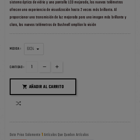
sistema óptico de vidrio y una pantalla LCD mejorada, los nuevos telémetros
ofrecen una experiencia de visualización hasta 2 veces más brillante. Al
proporcionar una transmisión de luz mejorada para una imagen más brillante y
clara, los nuevos telémetros de Bushnell amplían la visión
MEDIDA :
CANTIDAD :
AÑADIR AL CARRITO

1
Date Prisa Solamente
Artículos Que Quedan Artículos