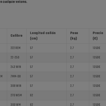
en cualquier entorno.
Longitud cañón
Peso
Precio
Calibre
(cm)
(kg)
(€)
222 REM
57
2.7
1350€
22-250
57
2.7
1350€
243 WIN
57
2.7
1350€
CM
7MM-08
57
2.7
1350€
308 WIN
57
2.7
1350€
270 WSM
62
2.7
1350€
300 WM
62
2.7
1350€