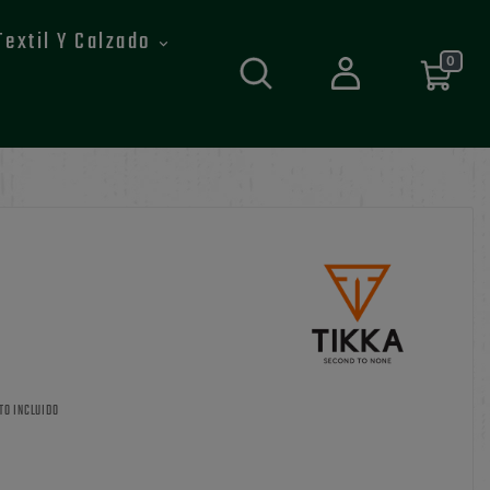
Textil Y Calzado
0
TO INCLUIDO