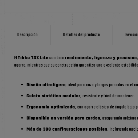
Descripción
Detalles del producto
Revisió
El
Tikka T3X Lite
combina
rendimiento, ligereza y precisión
agarre, mientras que su construcción garantiza una excelente estabilida
Diseño ultraligero
, ideal para caza y largas jornadas en el 
Culata sintética modular
, resistente y fácil de mantener.
Ergonomía optimizada
, con agarre clásico de ángulo bajo
Disponible en versión para zurdos
, asegurando máxima 
Más de 300 configuraciones posibles
, incluyendo opci