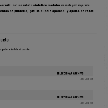
versátil
, con una
culata sintética modular
diseñada para mejorar la
entos de puntería, gatillo al pelo opcional y opción de rosca
ducto
a poder añadirla al carrito
SELECCIONAR ARCHIVO
.png .jpg .gif
SELECCIONAR ARCHIVO
.png .jpg .gif