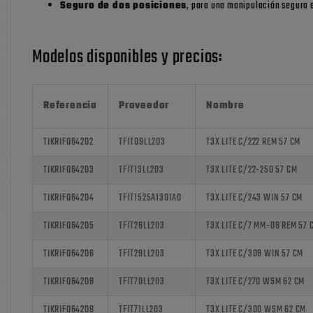
Seguro de dos posiciones
, para una manipulación segura 
Modelos disponibles y precios:
Referencia
Proveedor
Nombre
TIKRIF064202
TF1T09LL203
T3X LITE C/222 REM 57 CM
TIKRIF064203
TF1T13LL203
T3X LITE C/22-250 57 CM
TIKRIF064204
TF1T1525A1301A0
T3X LITE C/243 WIN 57 CM
TIKRIF064205
TF1T26LL203
T3X LITE C/7 MM-08 REM 57 
TIKRIF064206
TF1T29LL203
T3X LITE C/308 WIN 57 CM
TIKRIF064208
TF1T70LL203
T3X LITE C/270 WSM 62 CM
TIKRIF064209
TF1T71LL203
T3X LITE C/300 WSM 62 CM