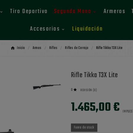
Tiro Deportivo
Segunda Mano
Armeros
Accesorios
Liquidación
Inicio
Armas
Rifles
Rifles de Cerrojo
Rifle Tikka T3X Lite
Rifle Tikka T3X Lite
0

REVISIÓN (0)
1.465,00 €
IMPUES
Fuera de stock