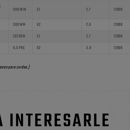
S
308 WIN
51
2.7
1290€
300 WM
62
2.9
1290€
222 REM
51
2.7
1290€
6,5 PRC
62
3.0
1290€
iones para zurdos.)
A INTERESARLE