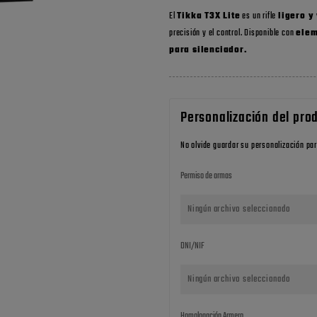
El
Tikka T3X Lite
es un rifle
ligero y 
precisión y el control. Disponible con
elem
para silenciador.
Personalización del pro
No olvide guardar su personalización par
Permiso de armas
Ningún archivo seleccionado
DNI/NIF
Ningún archivo seleccionado
Homologación Armero