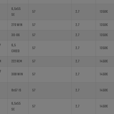
6,5x55
57
2.7
1350€
SE
270 WIN
57
2.7
1350€
30-06
57
2.7
1350€
7
6,5
57
2.7
1350€
CREED
M
222 REM
57
2.7
1450€
7
308 WIN
57
2.7
1450€
8x57 IS
57
2.7
1450€
6,5x55
57
2.7
1450€
SE