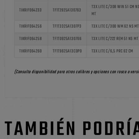
T3X LITE C/308 WIN 51 CM N
TIKRIF064233
TF1T2925A130763
MT
TIKRIF064256
TF1T3325A1307P3
T3X LITE C/300 WM 62 NS MT
TIKRIF064258
TF1T0925A130766
T3X LITE C/222 REM 51 NS MT
TIKRIF064260
TF1T9625A13C0P0
T3X LITE C/6,5 PRC 62 CM
(Consulta disponibilidad para otros calibres y opciones con rosca o vers
TAMBIÉN PODRÍ