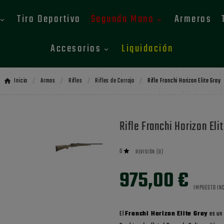
Tiro Deportivo
Segunda Mano
Armeros
Accesorios
Liquidación
Inicio
Armas
Rifles
Rifles de Cerrojo
Rifle Franchi Horizon Elite Gray
Rifle Franchi Horizon Eli
0

REVISIÓN (0)
975,00 €
IMPUESTO IN
El
Franchi Horizon Elite Gray
es un 