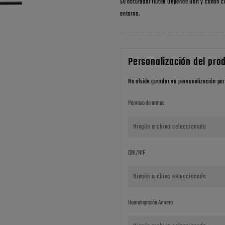
Su obturador fluted Dependa Bolt y cañón c
entorno.
Personalización del pro
No olvide guardar su personalización par
Permiso de armas
Ningún archivo seleccionado
DNI/NIF
Ningún archivo seleccionado
Homologación Armero