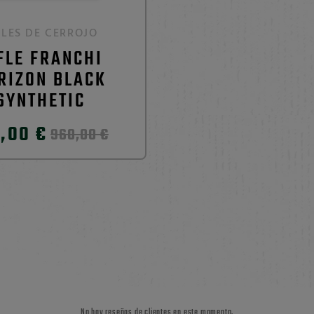
FLES DE CERROJO
FLE FRANCHI
RIZON BLACK
SYNTHETIC
,00 €
960,00 €
No hay reseñas de clientes en este momento.