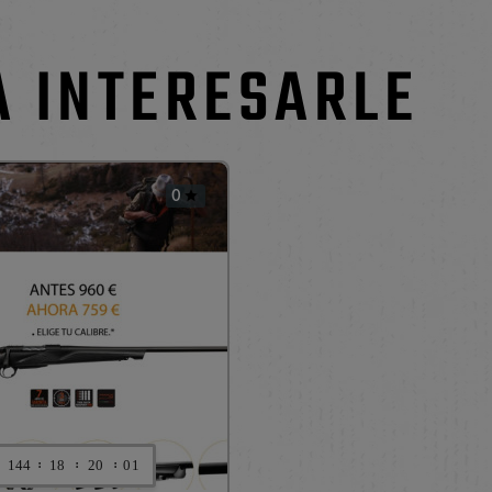
A INTERESARLE
0

:
:
:

144
18
19
59