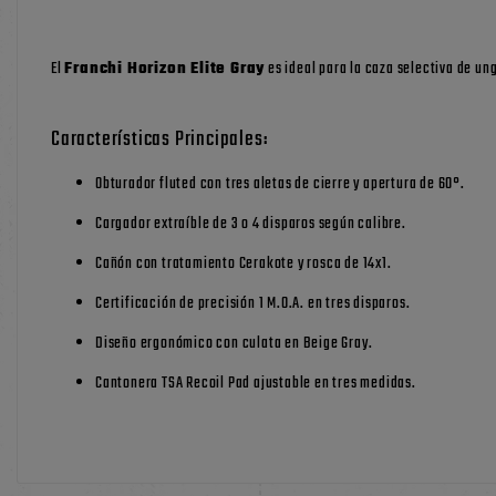
El
Franchi Horizon Elite Gray
es ideal para la caza selectiva de un
Características Principales:
Obturador fluted con tres aletas de cierre y apertura de 60°.
Cargador extraíble de 3 o 4 disparos según calibre.
Cañón con tratamiento Cerakote y rosca de 14x1.
Certificación de precisión 1 M.O.A. en tres disparos.
Diseño ergonómico con culata en Beige Gray.
Cantonera TSA Recoil Pad ajustable en tres medidas.