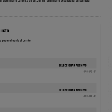
on tratamiento Cerakote garantizan un rendimiento excepcional en cualquier
ducto
a poder añadirla al carrito
SELECCIONAR ARCHIVO
.png .jpg .gif
SELECCIONAR ARCHIVO
.png .jpg .gif