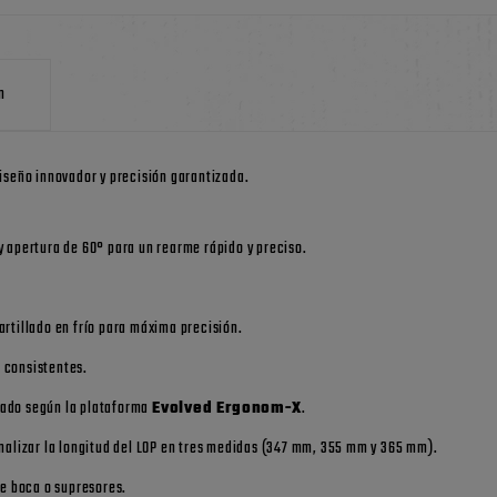
n
diseño innovador y precisión garantizada.
 y apertura de 60° para un rearme rápido y preciso.
rtillado en frío para máxima precisión.
 consistentes.
zado según la plataforma
Evolved Ergonom-X
.
nalizar la longitud del LOP en tres medidas (347 mm, 355 mm y 365 mm).
 de boca o supresores.