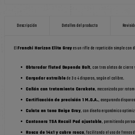
Descripción
Detalles del producto
Revisió
El
Franchi Horizon Elite Gray
es un rifle de repetición simple con 
Obturador fluted Dependa Bolt
, con tres aletas de cierre
Cargador extraíble
de 3 o 4 disparos, según el calibre.
Cañón con tratamiento Cerakote
, mecanizado por rotoma
Certificación de precisión 1 M.O.A.
, asegurando disparos
Culata en tono Beige Gray
, con diseño ergonómico optimi
Cantonera TSA Recoil Pad ajustable
, permitiendo perso
Rosca de 14x1 y cubre rosca
, facilitando el uso de frenos