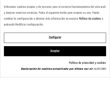
927418677
Utilizamos cookies propias y de terceros para el correcto funcionamiento del sitio web
· Tienda Online
y mejorar nuestros servicios. Pulse el siguiente botón para aceptar su uso. Puede
marketing@armeriacarril.com
cambiar la configuración u obtener más información en nuestra
Política de cookies
o
pulsando Modificar configuración.
680 20 00 97
Configurar

CATEGORÍAS
Aceptar

POLÍTICAS
Política de privacidad y cookies
Declaración de cookies actualizada por última vez el:
24/07/2024

CARRIL OUTDOOR

SU CUENTA