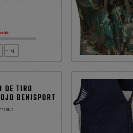
cado en tejido 100%
on una medida total de 64 x 7 cm y ayuda
recio
 jornadas donde coinciden...
ponible
 DE TIRO
ROJO BENISPORT
PORT ROJO
Precio