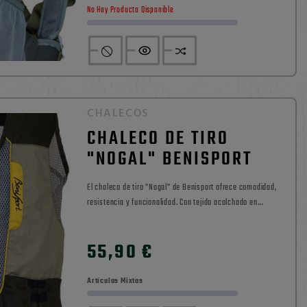
No Hay Producto Disponible
CHALECOS
CHALECO DE TIRO
"NOGAL" BENISPORT
El chaleco de tiro "Nogal" de Benisport ofrece comodidad,
resistencia y funcionalidad. Con tejido acolchado en
hombros, múltiples bolsillos y cintura ajustable, es perfecto
0

para tus jornadas de caza o tiro deportivo. Disponible en
55,90 €
Precio
Carril Outdoor.
Artículos Mixtos