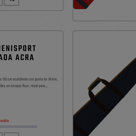
BENISPORT
ADA ACRA
a 135 cm acolchada con guata de 18 mm,
lles en naranja fluor. Ideal para
rifle.
Precio
ponible