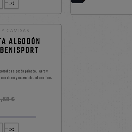
 Y CAMISAS
TA ALGODÓN
 BENISPORT
orzal de algodón peinado, ligera y
uso diario y actividades al aire libre.
Precio
Precio
5,50 €
base