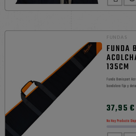
FUNDAS
FUNDA 
ACOLCH
135CM
Funda Benisport Acr
bandolera fija y deta
transporte seguro de 
0

37,95 €
No Hay Producto Dis