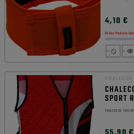
cazador en el entorno natural. Fabri
0

poliéster, cuenta c
4,10 €
P
a reducir riesgos en
No Hay Producto Dis
CHALECOS
CHALECO
SPORT 
CHALECO DE TIRO S
0

55,90 €