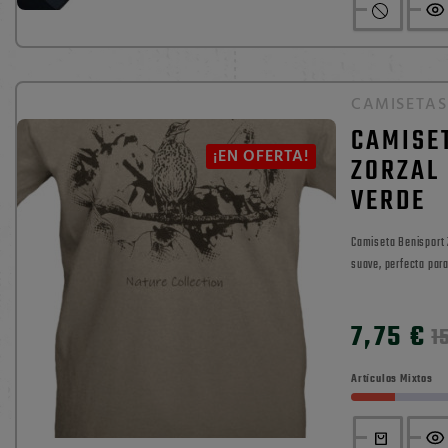
CAMISETAS
CAMISE
¡EN OFERTA!
ZORZAL
VERDE
Camiseta Benisport Z
suave, perfecta para 
0

7,75 €
1
Artículos Mixtos