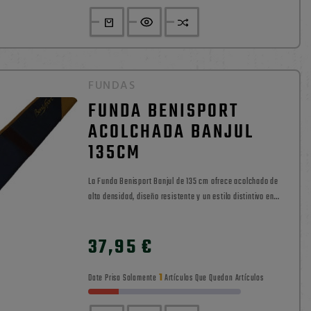
FUNDAS
FUNDA BENISPORT
ACOLCHADA BANJUL
135CM
La Funda Benisport Banjul de 135 cm ofrece acolchado de
alta densidad, diseño resistente y un estilo distintivo en
azul con acabados en ocre.
0

37,95 €
Precio
1
Date Prisa Solamente
Artículos Que Quedan Artículos