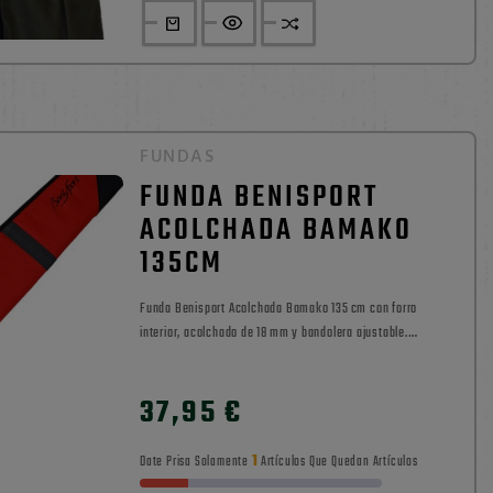
FUNDAS
FUNDA BENISPORT
ACOLCHADA BAMAKO
135CM
Funda Benisport Acolchada Bamako 135 cm con forro
interior, acolchado de 18 mm y bandolera ajustable.
Transporte seguro y resistente.
0

37,95 €
Precio
1
Date Prisa Solamente
Artículos Que Quedan Artículos