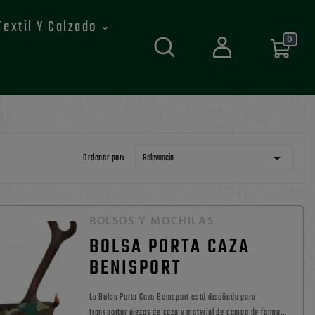
Textil Y Calzado
0

Ordenar por:
Relevancia
BOLSOS Y MOCHILAS
BOLSA PORTA CAZA
BENISPORT
La Bolsa Porta Caza Benisport está diseñada para
transportar piezas de caza y material de campo de forma