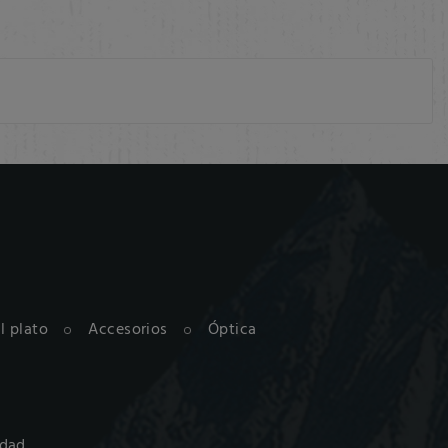
al plato
Accesorios
Óptica
idad