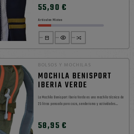
55,90 €
Precio
Artículos Mixtos
BOLSOS Y MOCHILAS
MOCHILA BENISPORT
IBERIA VERDE
La Mochila Benisport Iberia Verde es una mochila técnica de
25 litros pensada para caza, senderismo y actividades
outdoor. Fabricada en tejido 100% nylon, incorpora espalda
0

ergonómica acolchada con estructura metálica y malla,
58,95 €
Precio
sistema Air Speed System, tirantes acolchados y bolsa...