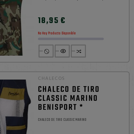
práctica. Fabricada en tejido 100% nylon de 240 g, incorpora
0

recubrimiento interior PU, tejido repelente al agua, cierre
18,95 €
Precio
con cremallera de doble cursor y dos asas para colgar al...
No Hay Producto Disponible
CHALECOS
CHALECO DE TIRO
CLASSIC MARINO
BENISPORT *
CHALECO DE TIRO CLASSIC MARINO
0
