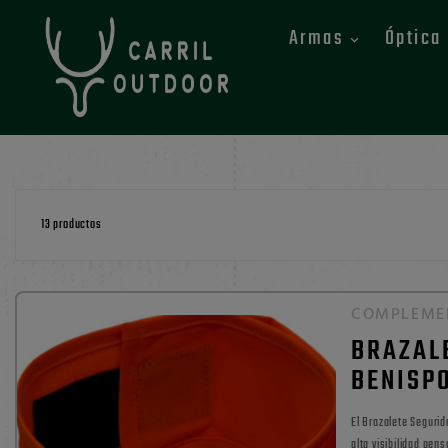
Armas
Óptica
13 productos
COMPLEME
BRAZAL
BENISP
El Brazalete Seguridad Naranja Benisport es un accesorio de
alta visibilidad pens