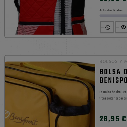
Artículos Mixtos
BOLSOS Y 
BOLSA D
BENISP
La Bolsa de Tiro Benisport es una bolsa práctica para
transportar accesori
auditiva u otro material outdoor. Fa
0

poliéster de alta res
28,95 €
gran capacidad, ban