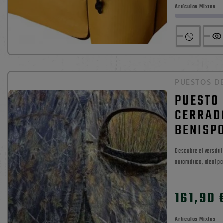
Artículos Mixtos
PUESTOS D
PUESTO
CERRAD
BENISP
Descubre el versátil
automático, ideal p
poliéster 100% esta
0

escondite ofrece tr
161,90 
completamente cerra
completamente desp
para cazadores que..
Artículos Mixtos