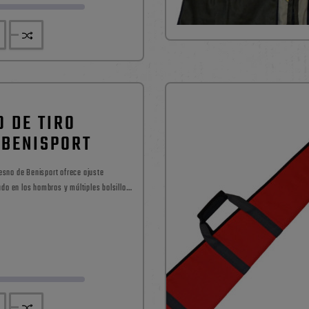
 DE TIRO
 BENISPORT
do en los hombros y múltiples bolsillos
ara tus jornadas de tiro o caza.
Precio