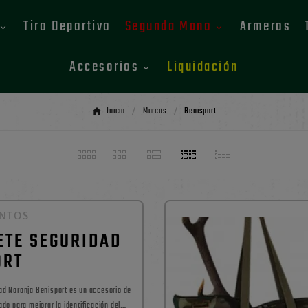
Tiro Deportivo
Segunda Mano
Armeros
Accesorios
Liquidación
Inicio
Marcas
Benisport
NTOS
ETE SEGURIDAD
ORT
ado para mejorar la identificación del