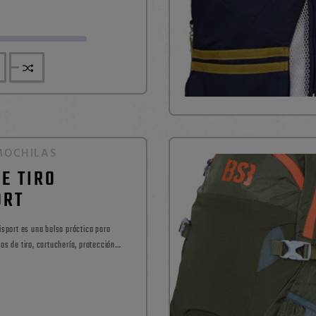
MOCHILAS
E TIRO
ORT
os de tiro, cartuchería, protección
bricada en tejido 100%
istencia, cuenta con interior forrado,
Precio
dolera y unas medidas de 38 x 25 x 25...