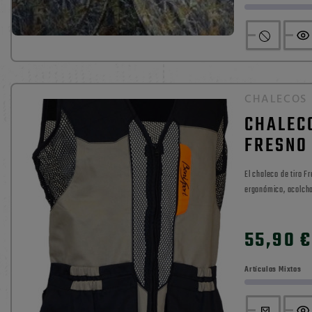
CHALECOS
CHALECO
FRESNO
El chaleco de tiro Fresno de Benisport ofrece ajuste
ergonómico, acolcha
funcionales. Ideal p
0

55,90 €
Artículos Mixtos