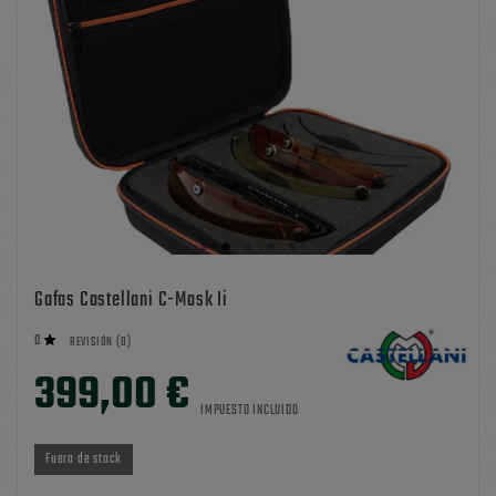
Gafas Castellani C-Mask Ii
0

REVISIÓN (0)
399,00 €
IMPUESTO INCLUIDO
Fuera de stock