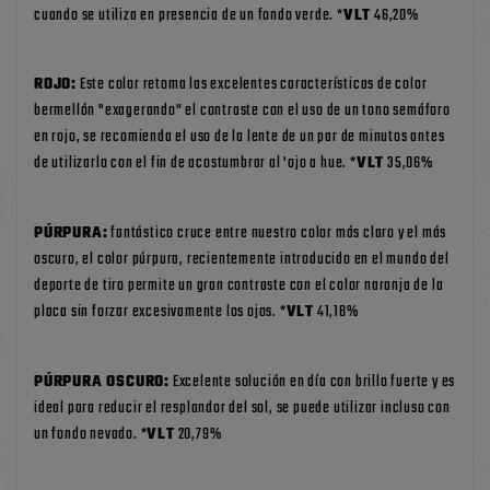
cuando se utiliza en presencia de un fondo verde. *
VLT
46,20%
ROJO:
Este color retoma las excelentes características de color
bermellón "exagerando" el contraste con el uso de un tono semáforo
en rojo, se recomienda el uso de la lente de un par de minutos antes
de utilizarlo con el fin de acostumbrar al 'ojo a hue. *
VLT
35,06%
PÚRPURA:
fantástico cruce entre nuestro color más claro y el más
oscuro, el color púrpura, recientemente introducido en el mundo del
deporte de tiro permite un gran contraste con el color naranja de la
placa sin forzar excesivamente los ojos. *
VLT
41,18%
PÚRPURA OSCURO:
Excelente solución en día con brillo fuerte y es
ideal para reducir el resplandor del sol, se puede utilizar incluso con
un fondo nevado. *
VLT
20,79%