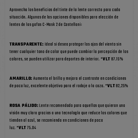
Aprovecha los beneficios del tinte de la lente correcta para cada
situación. Algunas de las opciones disponibles para elección de
lentes de las gafas C-Mask 2 de Castellani:
TRANSPARENTE:
Ideal si desea proteger los ojos del viento sin
tener cualquier tono de color que puede cambiar la percepción de los
colores, se pueden utilizar para deportes de interior. *
VLT
87.15%
AMARILLO:
Aumenta el brillo y mejora el contraste en condiciones
de poca luz, excelente objetivo para el rodaje o la caza. *
VLT
82,25%
ROSA PÁLIDO:
Lente recomendado para aquellos que quieran una
visión muy clara gracias a una tecnología que reduce los colores que
tienden al azul, se recomienda en condiciones de poca
luz. *
VLT
75.04