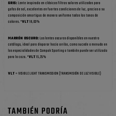
GRIS:
Lente inspirado en clásicos filtros solares utilizados para
gafas de sol, excelentes en fuertes condiciones de luz, gracias a su
composición amortigua de manera uniforme todos los tonos de
colores. *
VLT
18,03%
MARRÓN OSCURO:
Los lentes oscuros disponibles en nuestro
catálogo, ideal para disparar hacia arriba, como sucede a menudo en
las especialidades de Compak Sporting o también puede ser utilizado
para la caza. *
VLT
15,25%
VLT
= VISIBLE LIGHT TRANSMISSION (TRANSMISIÓN DE LUZ VISIBLE)
TAMBIÉN PODRÍA