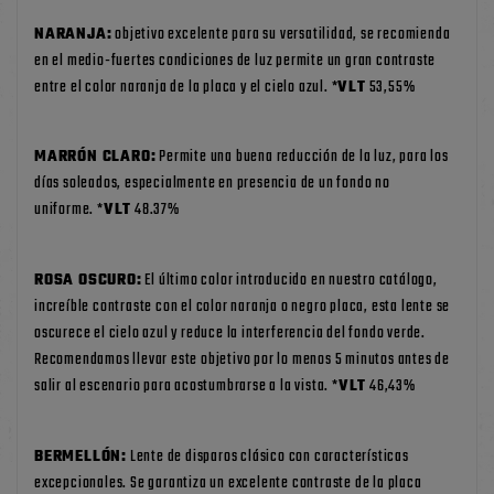
NARANJA:
objetivo excelente para su versatilidad, se recomienda
en el medio-fuertes condiciones de luz permite un gran contraste
entre el color naranja de la placa y el cielo azul. *
VLT
53,55%
MARRÓN CLARO:
Permite una buena reducción de la luz, para los
días soleados, especialmente en presencia de un fondo no
uniforme. *
VLT
48.37%
ROSA OSCURO:
El último color introducido en nuestro catálogo,
increíble contraste con el color naranja o negro placa, esta lente se
oscurece el cielo azul y reduce la interferencia del fondo verde.
Recomendamos llevar este objetivo por lo menos 5 minutos antes de
salir al escenario para acostumbrarse a la vista. *
VLT
46,43%
BERMELLÓN:
Lente de disparos clásico con características
excepcionales. Se garantiza un excelente contraste de la placa