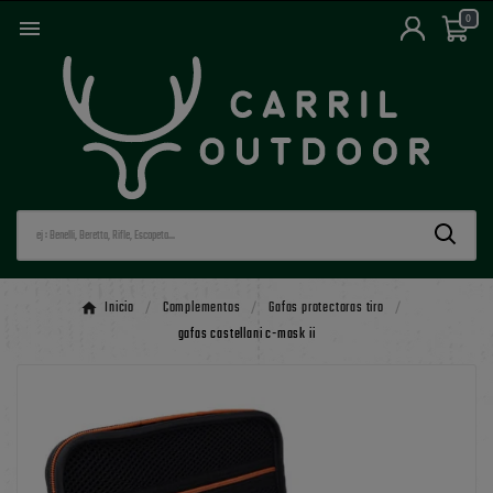
0

Inicio
Complementos
Gafas protectoras tiro
gafas castellani c-mask ii