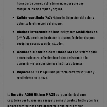
liberador de cerrojo sobredimensionados para una
manipulación más rápida y segura.
Cañón ventilado 7x7:
Mejora la disipación del calor y
optimiza la alineación del disparo.
Chokes intercambiables:
Incluye tres
Mobilchokes
(
/
**/cyl), permitiendo ajustar la dispersión de los disparos
según las necesidades del cazador.
Acabado sintético camuflado MAX5:
Perfecto para
entornos de caza, ofreciendo máxima resistencia a la
corrosión y a las condiciones climáticas adversas.
Capacidad 3+1:
Equilibrio perfecto entre versatilidad y
rendimiento en la caza.
La
Beretta A300 Ultima MAX5
es la opción ideal para
cazadores que buscan una escopeta semiautomática fiable y con las
mejores prestaciones para adaptarse a cualquier entorno.