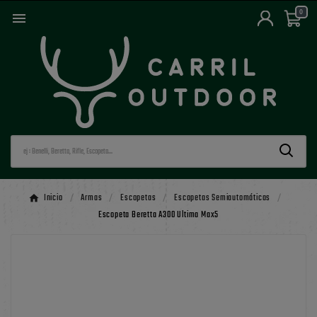
0

Inicio
Armas
Escopetas
Escopetas Semiautomáticas
Escopeta Beretta A300 Ultima Max5