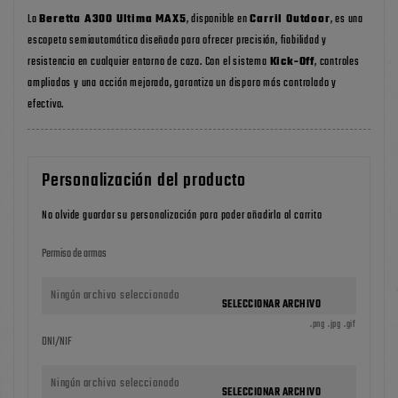
La
Beretta A300 Ultima MAX5
, disponible en
Carril Outdoor
, es una
escopeta semiautomática diseñada para ofrecer precisión, fiabilidad y
resistencia en cualquier entorno de caza. Con el sistema
Kick-Off
, controles
ampliados y una acción mejorada, garantiza un disparo más controlado y
efectivo.
Personalización del producto
No olvide guardar su personalización para poder añadirla al carrito
Permiso de armas
Ningún archivo seleccionado
SELECCIONAR ARCHIVO
.png .jpg .gif
DNI/NIF
Ningún archivo seleccionado
SELECCIONAR ARCHIVO