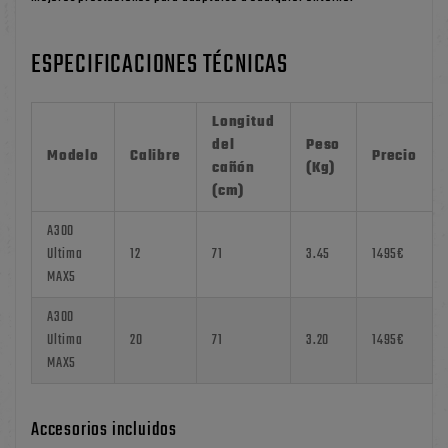
ESPECIFICACIONES TÉCNICAS
Longitud
del
Peso
Modelo
Calibre
Precio
cañón
(Kg)
(cm)
A300
Ultima
12
71
3.45
1495€
MAX5
A300
Ultima
20
71
3.20
1495€
MAX5
Accesorios incluidos