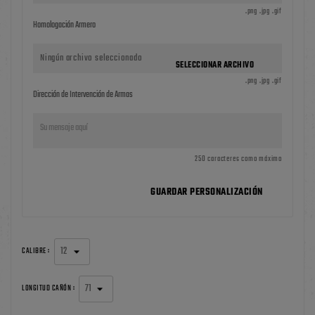
.png .jpg .gif
Homologación Armero
Ningún archivo seleccionado
SELECCIONAR ARCHIVO
.png .jpg .gif
Dirección de Intervención de Armas
250 caracteres como máximo
GUARDAR PERSONALIZACIÓN
CALIBRE :
LONGITUD CAÑÓN :