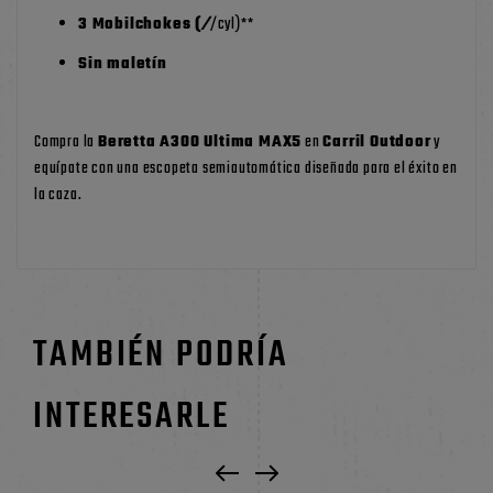
3 Mobilchokes (
/
/cyl)**
Sin maletín
Compra la
Beretta A300 Ultima MAX5
en
Carril Outdoor
y
equípate con una escopeta semiautomática diseñada para el éxito en
la caza.
TAMBIÉN PODRÍA
INTERESARLE