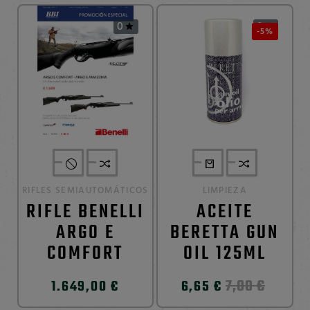
0
0


-5%
RIFLES SEMIAUTOMÁTICOS
LIMPIEZA
RIFLE BENELLI
ACEITE
ARGO E
BERETTA GUN
COMFORT
OIL 125ML
7,00 €
1.649,00 €
6,65 €