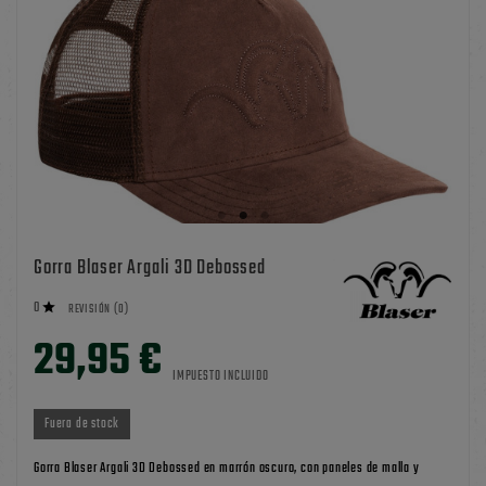
Gorra Blaser Argali 3D Debossed
0

REVISIÓN (0)
29,95 €
IMPUESTO INCLUIDO
Fuera de stock
Gorra Blaser Argali 3D Debossed en marrón oscuro, con paneles de malla y