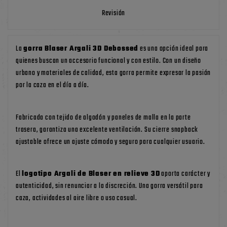
Revisión
La
gorra Blaser Argali 3D Debossed
es una opción ideal para
quienes buscan un accesorio funcional y con estilo. Con un diseño
urbano y materiales de calidad, esta gorra permite expresar la pasión
por la caza en el día a día.
Fabricada con tejido de algodón y paneles de malla en la parte
trasera, garantiza una excelente ventilación. Su cierre snapback
ajustable ofrece un ajuste cómodo y seguro para cualquier usuario.
El
logotipo Argali de Blaser en relieve 3D
aporta carácter y
autenticidad, sin renunciar a la discreción. Una gorra versátil para
caza, actividades al aire libre o uso casual.