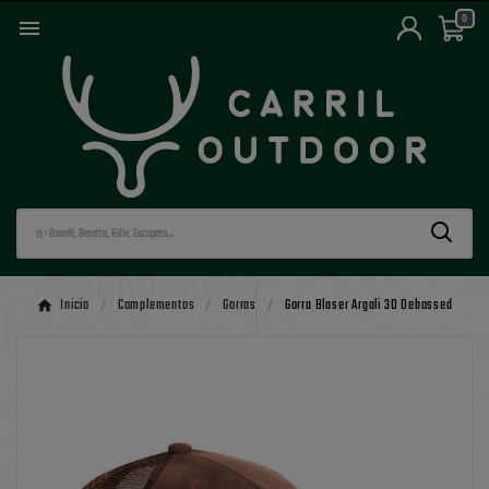
0

Inicio
Complementos
Gorras
Gorra Blaser Argali 3D Debossed