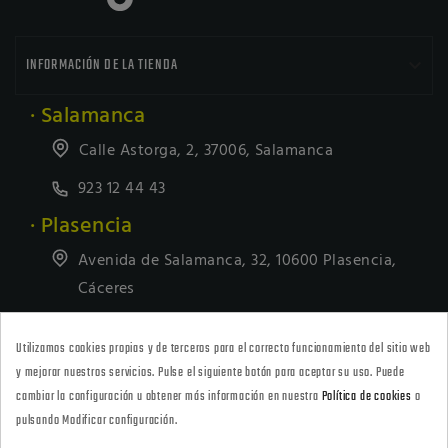

INFORMACIÓN DE LA TIENDA
· Salamanca
Calle Astorga, 2, 37006, Salamanca
923 12 44 43
· Plasencia
Avenida de Salamanca, 32, 10600 Plasencia,
Cáceres
927418677
Utilizamos cookies propias y de terceros para el correcto funcionamiento del sitio web
· Tienda Online
y mejorar nuestros servicios. Pulse el siguiente botón para aceptar su uso. Puede
marketing@armeriacarril.com
cambiar la configuración u obtener más información en nuestra
Política de cookies
o
pulsando Modificar configuración.
680 20 00 97