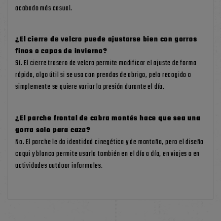
acabado más casual.
¿El cierre de velcro puede ajustarse bien con gorros
finos o capas de invierno?
Sí. El cierre trasero de velcro permite modificar el ajuste de forma
rápida, algo útil si se usa con prendas de abrigo, pelo recogido o
simplemente se quiere variar la presión durante el día.
¿El parche frontal de cabra montés hace que sea una
gorra solo para caza?
No. El parche le da identidad cinegética y de montaña, pero el diseño
caqui y blanco permite usarla también en el día a día, en viajes o en
actividades outdoor informales.