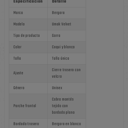
Especificación
Detalle
Marca
Bergara
Modelo
Umak Velvet
Tipo de producto
Gorra
Color
Caqui y blanco
Talla
Talla única
Cierre trasero con
Ajuste
velcro
Género
Unisex
Cabra montés
Parche frontal
tejido con
bordado plano
Bordado trasero
Bergara en blanco