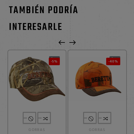
TAMBIÉN PODRÍA
INTERESARLE
0
0


-5%
-40%
GORRAS
GORRAS