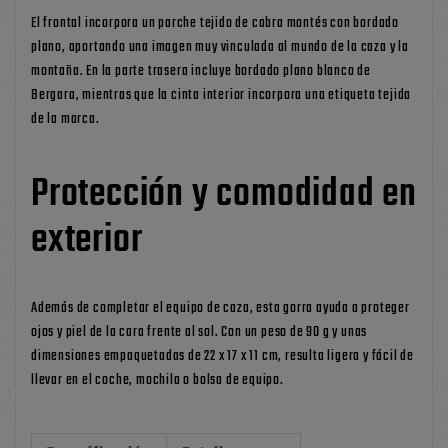
El frontal incorpora un parche tejido de cabra montés con bordado
plano, aportando una imagen muy vinculada al mundo de la caza y la
montaña. En la parte trasera incluye bordado plano blanco de
Bergara, mientras que la cinta interior incorpora una etiqueta tejida
de la marca.
Protección y comodidad en
exterior
Además de completar el equipo de caza, esta gorra ayuda a proteger
ojos y piel de la cara frente al sol. Con un peso de 90 g y unas
dimensiones empaquetadas de 22 x 17 x 11 cm, resulta ligera y fácil de
llevar en el coche, mochila o bolsa de equipo.