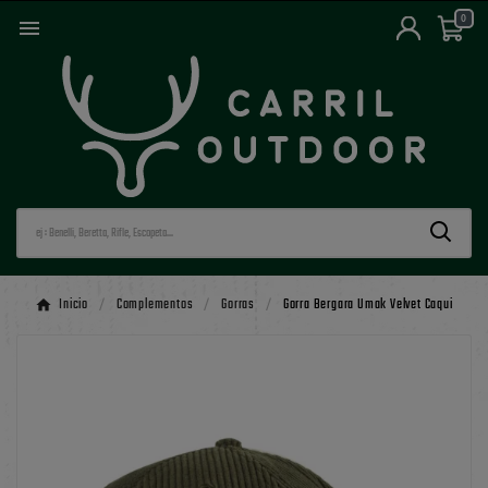
0

Inicio
Complementos
Gorras
Gorra Bergara Umak Velvet Caqui