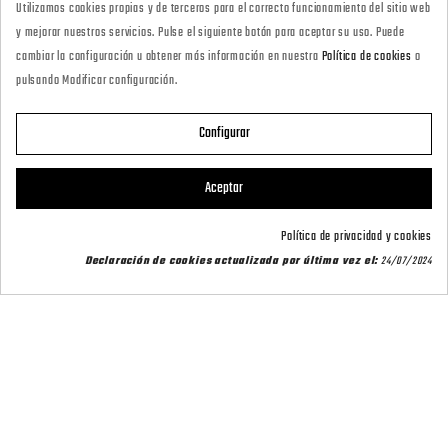
Utilizamos cookies propias y de terceros para el correcto funcionamiento del sitio web
· Tienda Online
y mejorar nuestros servicios. Pulse el siguiente botón para aceptar su uso. Puede
marketing@armeriacarril.com
cambiar la configuración u obtener más información en nuestra
Política de cookies
o
pulsando Modificar configuración.
680 20 00 97
Configurar

CATEGORÍAS
Aceptar

POLÍTICAS
Política de privacidad y cookies
Declaración de cookies actualizada por última vez el:
24/07/2024

CARRIL OUTDOOR

SU CUENTA