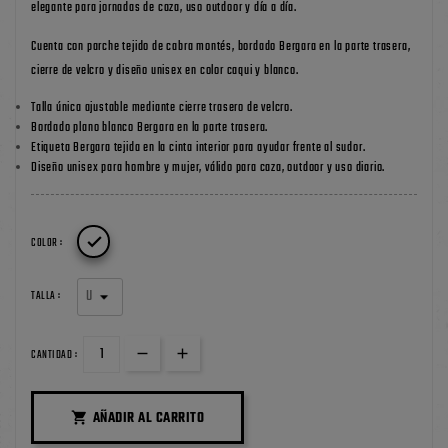
elegante para jornadas de caza, uso outdoor y día a día.
Cuenta con parche tejido de cabra montés, bordado Bergara en la parte trasera,
cierre de velcro y diseño unisex en color caqui y blanco.
Talla única ajustable mediante cierre trasero de velcro.
Bordado plano blanco Bergara en la parte trasera.
Etiqueta Bergara tejida en la cinta interior para ayudar frente al sudor.
Diseño unisex para hombre y mujer, válido para caza, outdoor y uso diario.

COLOR :
TALLA :
CANTIDAD :
AÑADIR AL CARRITO
