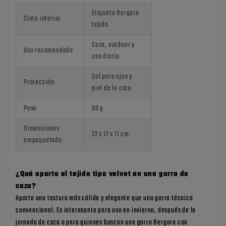
Etiqueta Bergara
Cinta interior
tejida
Caza, outdoor y
Uso recomendado
uso diario
Sol para ojos y
Protección
piel de la cara
Peso
90 g
Dimensiones
22 x 17 x 11 cm
empaquetado
¿Qué aporta el tejido tipo velvet en una gorra de
caza?
Aporta una textura más cálida y elegante que una gorra técnica
convencional. Es interesante para uso en invierno, después de la
jornada de caza o para quienes buscan una gorra Bergara con