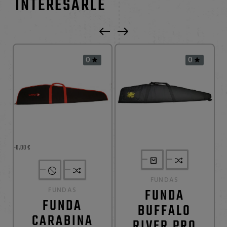
INTERESARLE
0
0


-0,00 €
FUNDAS
FUNDAS
FUNDA
FUNDA
BUFFALO
CARABINA
RIVER PRO