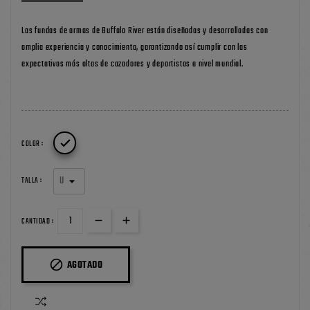
Las fundas de armas de Buffalo River están diseñadas y desarrolladas con
amplia experiencia y conocimiento, garantizando así cumplir con las
expectativas más altas de cazadores y deportistas a nivel mundial.

COLOR :
TALLA :
CANTIDAD :

AGOTADO