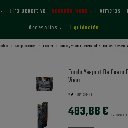
Tiro Deportivo
Segunda Mano
Armeros
Accesorios
Liquidación
Inicio
Complementos
Fundas
funda yesport de cuero doble para dos rifles con 
Funda Yesport De Cuero 
Visor
0

REVISIÓN (0)
483,88 €
IMPUESTO IN