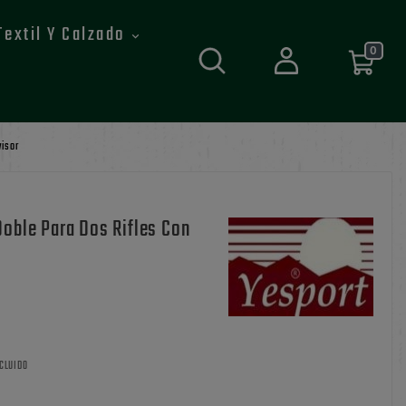
Textil Y Calzado
0
visor
Doble Para Dos Rifles Con
CLUIDO