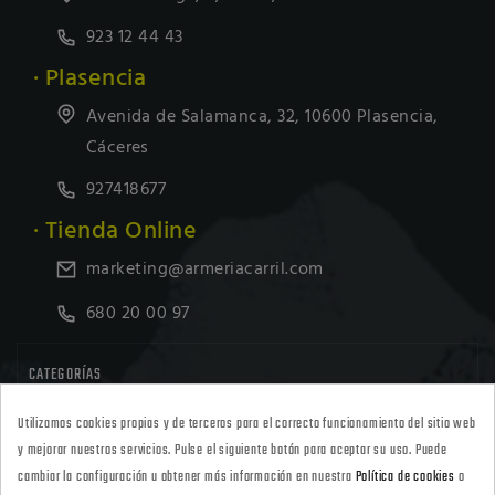
923 12 44 43
· Plasencia
Avenida de Salamanca, 32, 10600 Plasencia,
Cáceres
927418677
· Tienda Online
marketing@armeriacarril.com
680 20 00 97

CATEGORÍAS
Utilizamos cookies propias y de terceros para el correcto funcionamiento del sitio web

POLÍTICAS
y mejorar nuestros servicios. Pulse el siguiente botón para aceptar su uso. Puede
cambiar la configuración u obtener más información en nuestra
Política de cookies
o