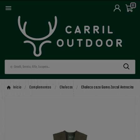
0

Inicio
Complementos
Chalecos
Chaleco caza Gamo Zorzal Antracita