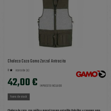
Chaleco Caza Gamo Zorzal Antracita
0

REVISIÓN (0)
42,00 €
IMPUESTO INCLUIDO
Fuera de stock
Chaleco de caza, con rejilla y morral trasero extraíble Bolsillos y cananas gran