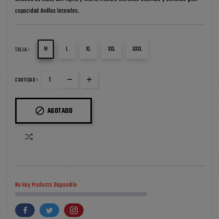
capacidad Anillas laterales.
M
L
XL
XXL
XXXL
TALLA :
CANTIDAD :

AGOTADO
No Hay Producto Disponible