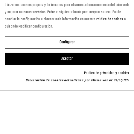
Utilizamos cookies propias y de terceros para el correcto funcionamiento del sitio web
· Tienda Online
y mejorar nuestros servicios. Pulse el siguiente botón para aceptar su uso. Puede
marketing@armeriacarril.com
cambiar la configuración u obtener más información en nuestra
Política de cookies
o
pulsando Modificar configuración.
680 20 00 97
Configurar

CATEGORÍAS
Aceptar

POLÍTICAS
Política de privacidad y cookies
Declaración de cookies actualizada por última vez el:
24/07/2024

CARRIL OUTDOOR

SU CUENTA