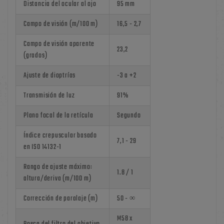
Distancia del ocular al ojo
95 mm
Campo de visión (m/100 m)
16,5 - 2,7
Campo de visión aparente
23,2
(grados)
Ajuste de dioptrías
-3 a +2
Transmisión de luz
91%
Plano focal de la retícula
Segundo
Índice crepuscular basado
7,1 - 29
en ISO 14132-1
Rango de ajuste máximo:
1.8 / 1
altura/deriva (m/100 m)
Corrección de paralaje (m)
50 - ∞
M58 x