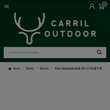
0

Inicio
Óptica
Visores
Visor Swarovski Optik Z6i 2,5-15x56 P BT