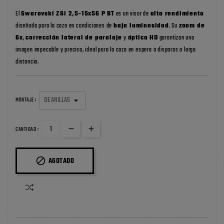
El
Swarovski Z6i 2,5-15x56 P BT
es un visor de
alto rendimiento
diseñado para la caza en condiciones de
baja luminosidad
. Su
zoom de
6x
,
corrección lateral de paralaje
y
óptica HD
garantizan una
imagen impecable y precisa, ideal para la caza en espera o disparos a larga
distancia.
MONTAJE :
CANTIDAD :

AGOTADO