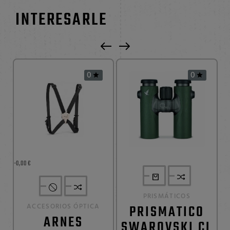
INTERESARLE
0
0


-0,00 €
PRISMÁTICOS
ACCESORIOS ÓPTICA
PRISMATICO
ARNES
SWAROVSKI CL