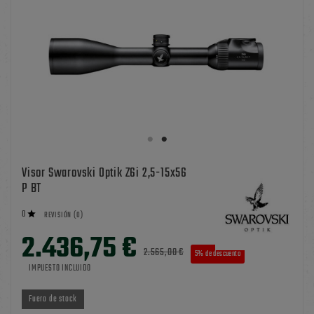
Visor Swarovski Optik Z6i 2,5-15x56
P BT
0

REVISIÓN (0)
2.436,75 €
2.565,00 €
5% de descuento
IMPUESTO INCLUIDO
Fuera de stock