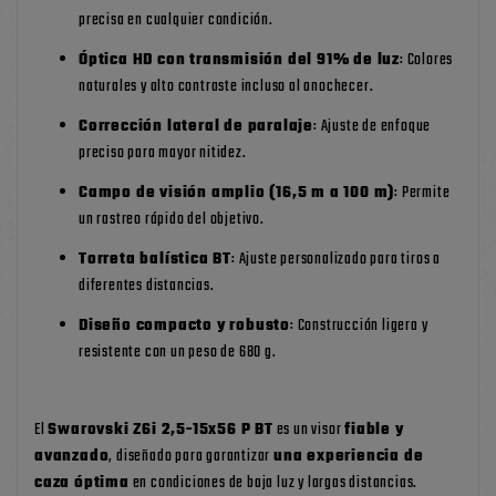
precisa en cualquier condición.
Óptica HD con transmisión del 91% de luz
: Colores
naturales y alto contraste incluso al anochecer.
Corrección lateral de paralaje
: Ajuste de enfoque
preciso para mayor nitidez.
Campo de visión amplio (16,5 m a 100 m)
: Permite
un rastreo rápido del objetivo.
Torreta balística BT
: Ajuste personalizado para tiros a
diferentes distancias.
Diseño compacto y robusto
: Construcción ligera y
resistente con un peso de 680 g.
El
Swarovski Z6i 2,5-15x56 P BT
es un visor
fiable y
avanzado
, diseñado para garantizar
una experiencia de
caza óptima
en condiciones de baja luz y largas distancias.