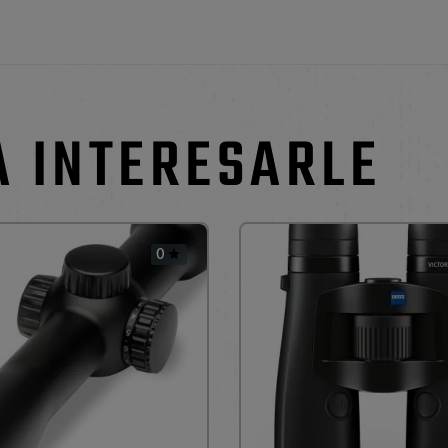
A INTERESARLE
0
