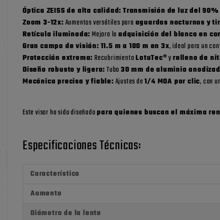
Óptica ZEISS de alta calidad:
Transmisión de luz del 90%
Zoom 3-12x:
Aumentos versátiles para
aguardos nocturnos y tir
Retícula iluminada:
Mejora la
adquisición del blanco en co
Gran campo de visión:
11.5 m a 100 m en 3x
, ideal para un con
Protección extrema:
Recubrimiento
LotuTec®
y
relleno de ni
Diseño robusto y ligero:
Tubo
30 mm de aluminio anodiza
Mecánica precisa y fiable:
Ajustes de
1/4 MOA por clic
, con u
Este visor ha sido diseñado
para quienes buscan el máximo ren
Especificaciones Técnicas:
Característica
Aumento
Diámetro de la lente