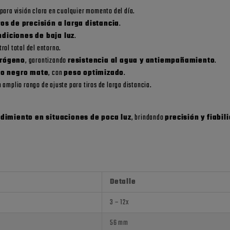
para visión clara en cualquier momento del día.
os de precisión a larga distancia
.
ndiciones de baja luz
.
trol total del entorno.
trógeno
, garantizando
resistencia al agua y antiempañamiento
.
do negro mate
, con
peso optimizado
.
n amplio rango de ajuste para tiros de larga distancia.
dimiento en situaciones de poca luz
, brindando
precisión y fiabil
Detalle
3 – 12x
56 mm