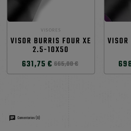
VISORES
VISOR BURRIS FOUR XE
VISOR
2.5-10X50
631,75 €
698
665,00 €
Comentarios (0)