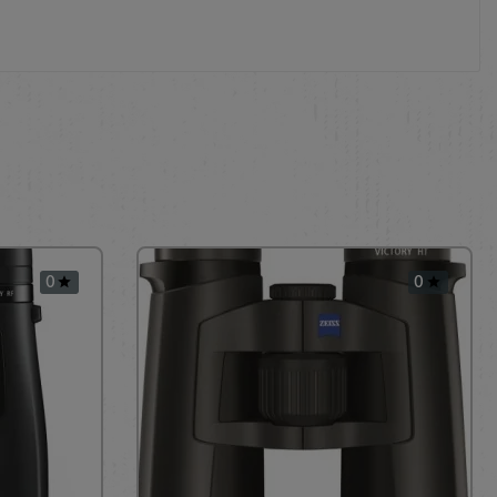
0
0

