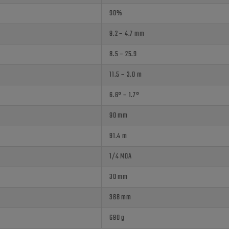
90%
9.2 – 4.7 mm
8.5 – 25.9
11.5 – 3.0 m
6.6° – 1.7°
90 mm
91.4 m
1/4 MOA
30 mm
368 mm
690 g