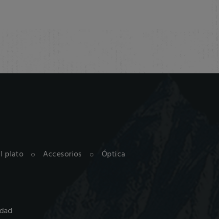
al plato
Accesorios
Óptica
idad