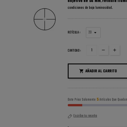
objetivo de 56 mm
,
retícula ilum
condiciones de baja luminosidad.
RETÍCULA :
CANTIDAD :
AÑADIR AL CARRITO

5
Date Prisa Solamente
Artículos Que Quedan
Escribe tu reseña