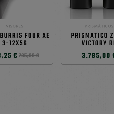
VISORES
PRISMÁTICOS
 BURRIS FOUR XE
PRISMATICO Z
3-12X56
VICTORY R
,25 €
3.785,00 
735,00 €