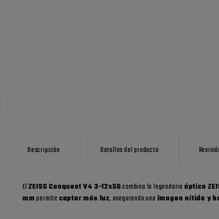
Descripción
Detalles del producto
Revisió
El
ZEISS Conquest V4 3-12x56
combina la legendaria
óptica ZE
mm
permite
captar más luz
, asegurando una
imagen nítida y br