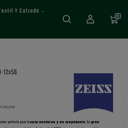
Textil Y Calzado
0
3-12x56
TO INCLUIDO
 visor perfecto para la
caza nocturna y en crepúsculo
. Su
gran