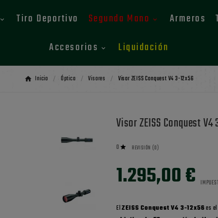
Tiro Deportivo
Segunda Mano
Armeros
Accesorios
Liquidación
Inicio
Óptica
Visores
Visor ZEISS Conquest V4 3-12x56
Visor ZEISS Conquest V4 
0

REVISIÓN (0)
1.295,00 €
IMPUES
El
ZEISS Conquest V4 3-12x56
es el