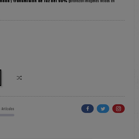
inada
y
transmisión de luz del 90%
garantizan imágenes nítidas en
 Artículos