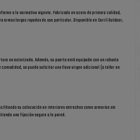
forme a la normativa vigente. Fabricado en acero de primera calidad,
a armas largas rayadas de uso particular. Disponible en Carril Outdoor,
ertura no autorizada. Además, su puerta está equipada con un robusto
 comodidad, se puede solicitar una llave virgen adicional (a tallar en
facilitando su colocación en interiores estrechos como armarios sin
itiendo una fijación segura a la pared.