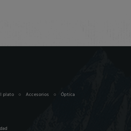
al plato
Accesorios
Óptica
idad