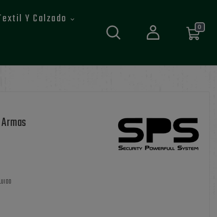
Textil Y Calzado
0
4 Armas
LUIDO