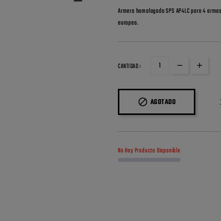
Armero homologado SPS AP4LC para 4 armas l
europea.
CANTIDAD :

AGOTADO
No Hay Producto Disponible