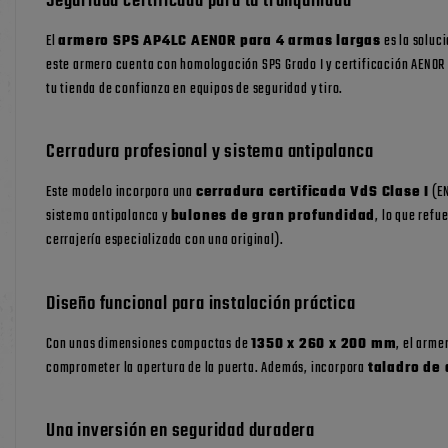
Seguridad certificada para tu tranquilidad
El
armero SPS AP4LC AENOR para 4 armas largas
es la soluc
este armero cuenta con homologación SPS Grado I y certificación AENOR s
tu tienda de confianza en equipos de seguridad y tiro.
Cerradura profesional y sistema antipalanca
Este modelo incorpora una
cerradura certificada VdS Clase I
(EN
sistema antipalanca y
bulones de gran profundidad
, lo que refu
cerrajería especializada con una original).
Diseño funcional para instalación práctica
Con unas dimensiones compactas de
1350 x 260 x 200 mm
, el arme
comprometer la apertura de la puerta. Además, incorpora
taladro de 
Una inversión en seguridad duradera