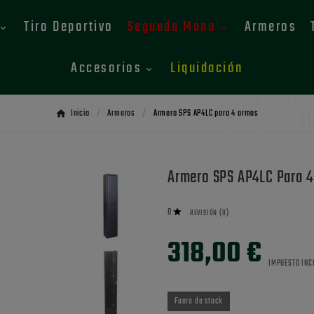
Tiro Deportivo
Segunda Mano
Armeros
Accesorios
Liquidación
Inicio
Armeros
Armero SPS AP4LC para 4 armas
Armero SPS AP4LC Para 
0

REVISIÓN (0)
318,00 €
IMPUESTO INC
Fuera de stock