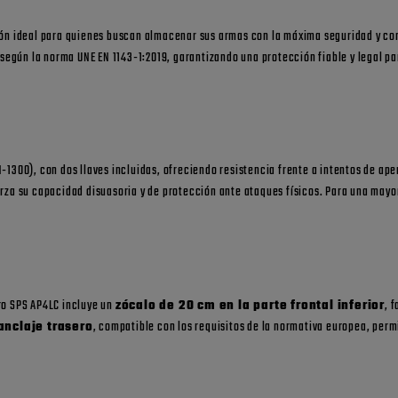
ión ideal para quienes buscan almacenar sus armas con la máxima seguridad y con
egún la norma UNE EN 1143-1:2019, garantizando una protección fiable y legal par
-1300), con dos llaves incluidas, ofreciendo resistencia frente a intentos de ap
erza su capacidad disuasoria y de protección ante ataques físicos. Para una mayor
ro SPS AP4LC incluye un
zócalo de 20 cm en la parte frontal inferior
, 
anclaje trasero
, compatible con los requisitos de la normativa europea, perm