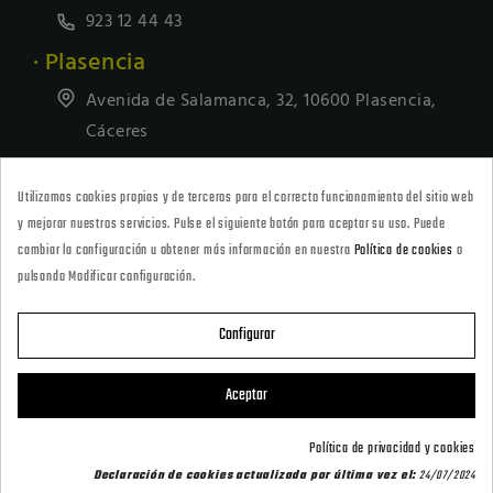
923 12 44 43
· Plasencia
Avenida de Salamanca, 32, 10600 Plasencia,
Cáceres
927418677
Utilizamos cookies propias y de terceros para el correcto funcionamiento del sitio web
· Tienda Online
y mejorar nuestros servicios. Pulse el siguiente botón para aceptar su uso. Puede
marketing@armeriacarril.com
cambiar la configuración u obtener más información en nuestra
Política de cookies
o
pulsando Modificar configuración.
680 20 00 97
Configurar

CATEGORÍAS
Aceptar

POLÍTICAS
Política de privacidad y cookies
Declaración de cookies actualizada por última vez el:
24/07/2024