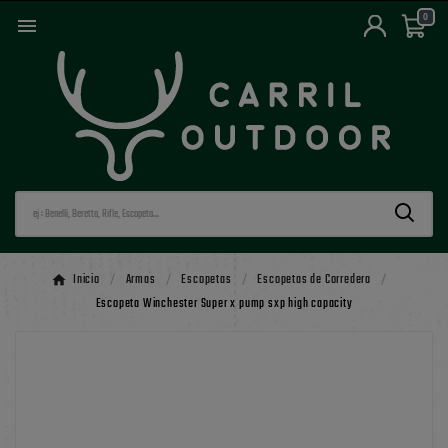
0

Inicio
Armas
Escopetas
Escopetas de Corredera
Escopeta Winchester Super x pump sxp high capacity