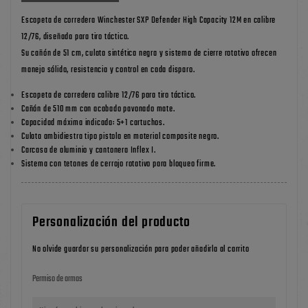
Escopeta de corredera Winchester SXP Defender High Capacity 12M en calibre
12/76, diseñada para tiro táctico.
Su cañón de 51 cm, culata sintética negra y sistema de cierre rotativo ofrecen
manejo sólido, resistencia y control en cada disparo.
Escopeta de corredera calibre 12/76 para tiro táctico.
Cañón de 510 mm con acabado pavonado mate.
Capacidad máxima indicada: 5+1 cartuchos.
Culata ambidiestra tipo pistola en material composite negro.
Carcasa de aluminio y cantonera Inflex I.
Sistema con tetones de cerrojo rotativo para bloqueo firme.
Personalización del producto
No olvide guardar su personalización para poder añadirla al carrito
Permiso de armas