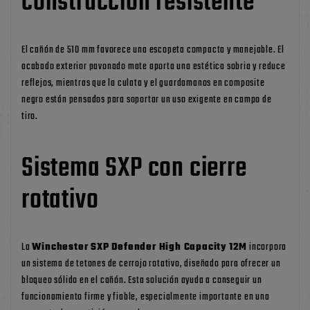
construcción resistente
El cañón de 510 mm favorece una escopeta compacta y manejable. El
acabado exterior pavonado mate aporta una estética sobria y reduce
reflejos, mientras que la culata y el guardamanos en composite
negro están pensados para soportar un uso exigente en campo de
tiro.
Sistema SXP con cierre
rotativo
La
Winchester SXP Defender High Capacity 12M
incorpora
un sistema de tetones de cerrojo rotativo, diseñado para ofrecer un
bloqueo sólido en el cañón. Esta solución ayuda a conseguir un
funcionamiento firme y fiable, especialmente importante en una