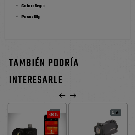
Color:
Negro
Peso:
69g
TAMBIÉN PODRÍA
INTERESARLE
0
0


-50%