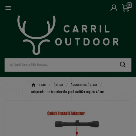
0

Inicio
Óptica
Accesorios Óptica
adaptador de instalación pard nv007s rápida 46mm