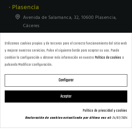
· Plasencia
Avenida de Salamanca, 32, 10600 Plasencia,
Cáceres
927418677
Utilizamos cookies propias y de terceros para el correcto funcionamiento del sitio web
· Tienda Online
y mejorar nuestros servicios. Pulse el siguiente botón para aceptar su uso. Puede
marketing@armeriacarril.com
cambiar la configuración u obtener más información en nuestra
Política de cookies
o
pulsando Modificar configuración.
680 20 00 97
Configurar

CATEGORÍAS
Aceptar

POLÍTICAS
Política de privacidad y cookies
Declaración de cookies actualizada por última vez el:
24/07/2024

CARRIL OUTDOOR