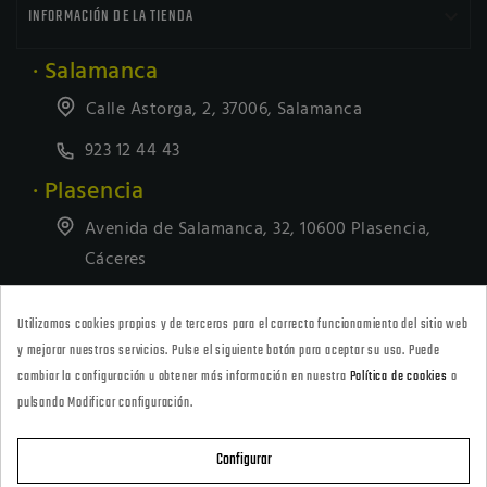

INFORMACIÓN DE LA TIENDA
· Salamanca
Calle Astorga, 2, 37006, Salamanca
923 12 44 43
· Plasencia
Avenida de Salamanca, 32, 10600 Plasencia,
Cáceres
927418677
Utilizamos cookies propias y de terceros para el correcto funcionamiento del sitio web
· Tienda Online
y mejorar nuestros servicios. Pulse el siguiente botón para aceptar su uso. Puede
marketing@armeriacarril.com
cambiar la configuración u obtener más información en nuestra
Política de cookies
o
pulsando Modificar configuración.
680 20 00 97
Configurar

CATEGORÍAS