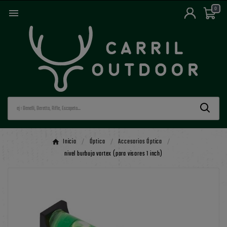
0

Inicio
Óptica
Accesorios Óptica
nivel burbuja vortex (para visores 1 inch)