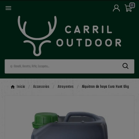
0

Inicio
Accesorios
Atrayentes
Alquitran de haya Euro Hunt 6kg