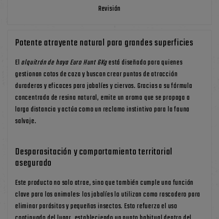
Revisión
Potente atrayente natural para grandes superficies
El
alquitrán de haya Euro Hunt 6Kg
está diseñado para quienes
gestionan cotos de caza y buscan crear puntos de atracción
duraderos y eficaces para jabalíes y ciervos. Gracias a su fórmula
concentrada de resina natural, emite un aroma que se propaga a
larga distancia y actúa como un reclamo instintivo para la fauna
salvaje.
Desparasitación y comportamiento territorial
asegurado
Este producto no solo atrae, sino que también cumple una función
clave para los animales: los jabalíes lo utilizan como rascadero para
eliminar parásitos y pequeños insectos. Esto refuerza el uso
continuado del lugar, estableciendo un punto habitual dentro del