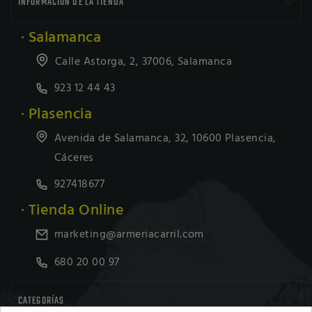

INFORMACIÓN DE LA TIENDA
· Salamanca
Calle Astorga, 2, 37006, Salamanca
923 12 44 43
· Plasencia
Avenida de Salamanca, 32, 10600 Plasencia,
Cáceres
927418677
· Tienda Online
marketing@armeriacarril.com
680 20 00 97

CATEGORÍAS