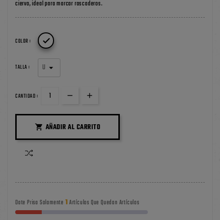
ciervo, ideal para marcar rascaderos.

COLOR :
TALLA :
CANTIDAD :
AÑADIR AL CARRITO

1
Date Prisa Solamente
Artículos Que Quedan Artículos