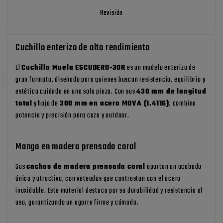
Revisión
Cuchillo enterizo de alto rendimiento
El
Cuchillo Muela ESCUDERO-30R
es un modelo enterizo de
gran formato, diseñado para quienes buscan resistencia, equilibrio y
estética cuidada en una sola pieza. Con sus
430 mm de longitud
total
y hoja de
300 mm en acero MOVA (1.4116)
, combina
potencia y precisión para caza y outdoor.
Mango en madera prensada coral
Sus
cachas de madera prensada coral
aportan un acabado
único y atractivo, con veteados que contrastan con el acero
inoxidable. Este material destaca por su durabilidad y resistencia al
uso, garantizando un agarre firme y cómodo.