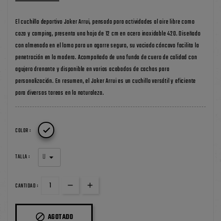
El cuchillo deportivo Joker Arrui, pensado para actividades al aire libre como
caza y camping, presenta una hoja de 12 cm en acero inoxidable 420. Diseñado
con almenado en el lomo para un agarre seguro, su vaciado cóncavo facilita la
penetración en la madera. Acompañado de una funda de cuero de calidad con
agujero drenante y disponible en varios acabados de cachas para
personalización. En resumen, el Joker Arrui es un cuchillo versátil y eficiente
para diversas tareas en la naturaleza.

COLOR :
TALLA :
CANTIDAD :

AGOTADO