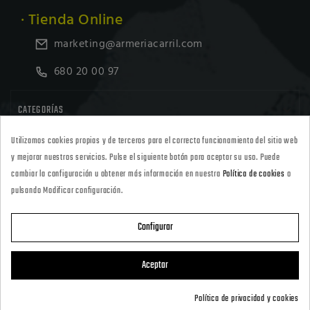
· Tienda Online
marketing@armeriacarril.com
680 20 00 97

CATEGORÍAS
Utilizamos cookies propias y de terceros para el correcto funcionamiento del sitio web

POLÍTICAS
y mejorar nuestros servicios. Pulse el siguiente botón para aceptar su uso. Puede
cambiar la configuración u obtener más información en nuestra
Política de cookies
o
pulsando Modificar configuración.

CARRIL OUTDOOR
Configurar

SU CUENTA
Aceptar
Política de privacidad y cookies