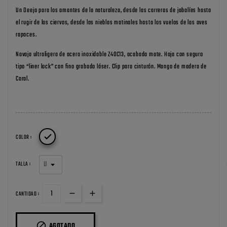
Un Deejo para los amantes de la naturaleza, desde las carreras de jabalíes hasta
el rugir de los ciervos, desde las nieblas matinales hasta los vuelos de las aves
rapaces.
Navaja ultraligera de acero inoxidable Z40C13, acabado mate. Hoja con seguro
tipo “liner lock” con fino grabado láser. Clip para cinturón. Mango de madera de
Coral.

COLOR :
TALLA :
CANTIDAD :

AGOTADO