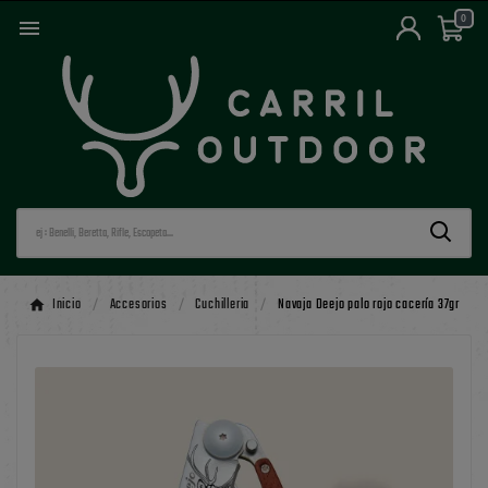
0

Inicio
Accesorios
Cuchilleria
Navaja Deejo palo rojo cacería 37gr