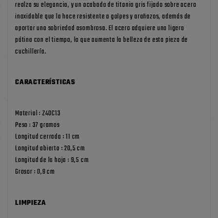
realza su elegancia, y un acabado de titanio gris fijado sobre acero
inoxidable que la hace resistente a golpes y arañazos, además de
aportar una sobriedad asombrosa. El acero adquiere una ligera
pátina con el tiempo, lo que aumenta la belleza de esta pieza de
cuchillería.
CARACTERÍSTICAS
Material : Z40C13
Peso : 37 gramos
Longitud cerrada : 11 cm
Longitud abierta : 20,5 cm
Longitud de la hoja : 9,5 cm
Grosor : 0,9 cm
LIMPIEZA