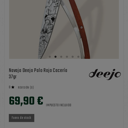
Navaja Deejo Palo Rojo Cacería
37gr
0

REVISIÓN (0)
69,90 €
IMPUESTO INCLUIDO
Fuera de stock