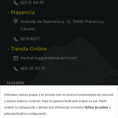
923 12 44 43
· Plasencia
Avenida de Salamanca, 32, 10600 Plasencia,
Cáceres
927418677
· Tienda Online
marketing@armeriacarril.com
680 20 00 97

CATEGORÍAS
Utilizamos cookies propias y de terceros para el correcto funcionamiento del sitio web

POLÍTICAS
y mejorar nuestros servicios. Pulse el siguiente botón para aceptar su uso. Puede
cambiar la configuración u obtener más información en nuestra
Política de cookies
o
pulsando Modificar configuración.