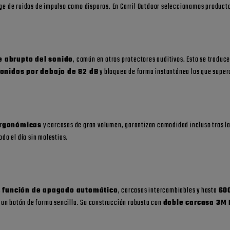
ege de ruidos de impulso como disparos. En Carril Outdoor seleccionamos product
e abrupto del sonido
, común en otros protectores auditivos. Esto se traduc
sonidos por debajo de 82 dB
y bloquea de forma instantánea los que supera
ergonómicas
y carcasas de gran volumen, garantizan comodidad incluso tras la
odo el día sin molestias.
,
función de apagado automático
, carcasas intercambiables y hasta
60
n un botón de forma sencilla. Su construcción robusta con
doble carcasa 3M 