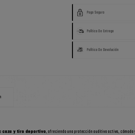
Pago Seguro
Política De Entrega
Política De Devolución
n
ra
caza y tiro deportivo
, ofreciendo una protección auditiva activa, cómoda 