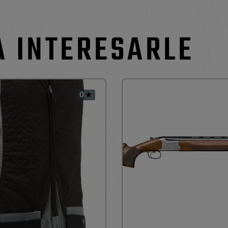
A INTERESARLE
0
