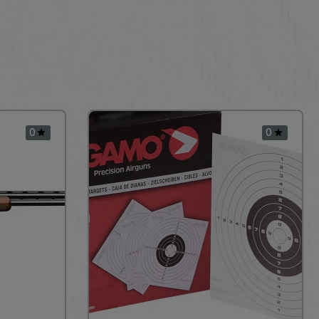
0
0

