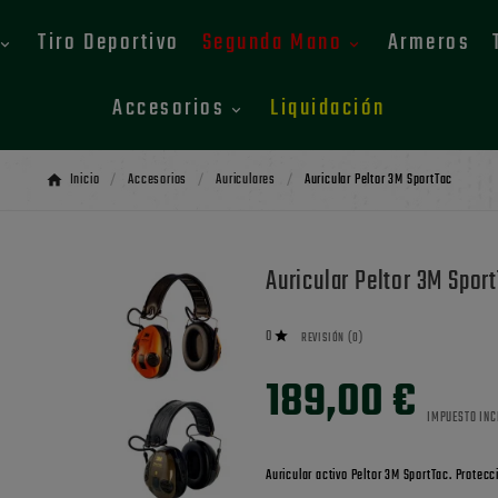
Tiro Deportivo
Segunda Mano
Armeros
Accesorios
Liquidación
Inicio
Accesorios
Auriculares
Auricular Peltor 3M SportTac
Auricular Peltor 3M Spor
0

REVISIÓN (0)
189,00 €
IMPUESTO INC
Auricular activo Peltor 3M SportTac. Protecc