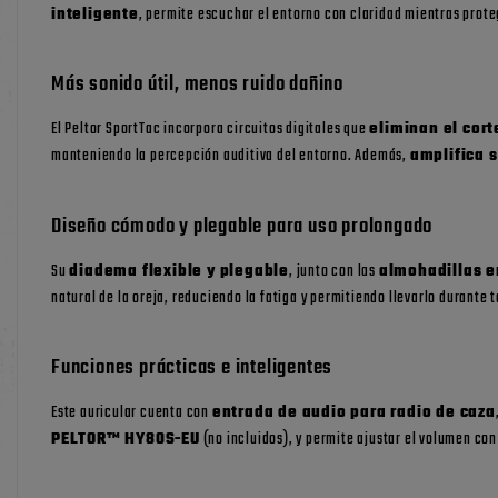
inteligente
, permite escuchar el entorno con claridad mientras prot
Más sonido útil, menos ruido dañino
El Peltor SportTac incorpora circuitos digitales que
eliminan el cort
manteniendo la percepción auditiva del entorno. Además,
amplifica 
Diseño cómodo y plegable para uso prolongado
Su
diadema flexible y plegable
, junto con las
almohadillas 
natural de la oreja, reduciendo la fatiga y permitiendo llevarlo durante t
Funciones prácticas e inteligentes
Este auricular cuenta con
entrada de audio para radio de caza
PELTOR™ HY80S-EU
(no incluidos), y permite ajustar el volumen co