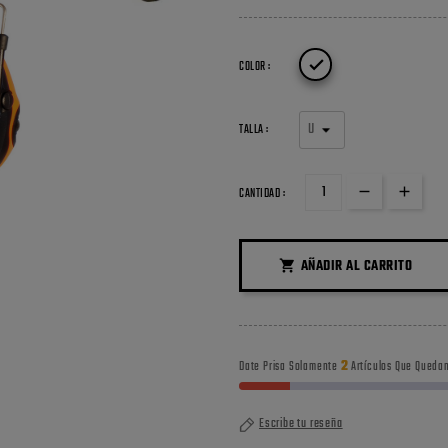

COLOR :
TALLA :
CANTIDAD :
AÑADIR AL CARRITO

2
Date Prisa Solamente
Artículos Que Quedan
Escribe tu reseña