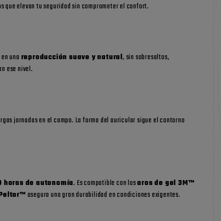
os que elevan tu seguridad sin comprometer el confort.
e en una
reproducción suave y natural
, sin sobresaltos,
n ese nivel.
rgas jornadas en el campo. La forma del auricular sigue el contorno
0 horas de autonomía
. Es compatible con los
aros de gel 3M™
Peltor™
asegura una gran durabilidad en condiciones exigentes.