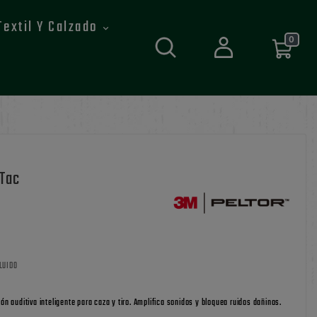
Textil Y Calzado
0
tTac
LUIDO
ión auditiva inteligente para caza y tiro. Amplifica sonidos y bloquea ruidos dañinos.