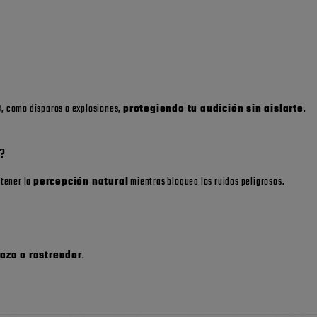
?
B
, como disparos o explosiones,
protegiendo tu audición sin aislarte
.
?
ntener la
percepción natural
mientras bloquea los ruidos peligrosos.
caza o rastreador
.