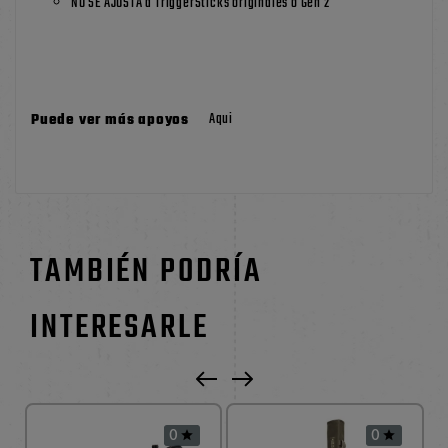
NO SE AJUSTA a TriggerSticks originales o Gen 2
Aqui
Puede ver más apoyos
TAMBIÉN PODRÍA
INTERESARLE
0
0

