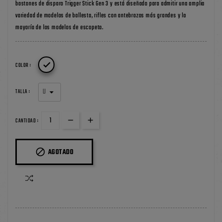
bastones de disparo Trigger Stick Gen 3 y está diseñado para admitir una amplia
variedad de modelos de ballesta, rifles con antebrazos más grandes y la
mayoría de los modelos de escopeta.

COLOR :
TALLA :
CANTIDAD :

AGOTADO