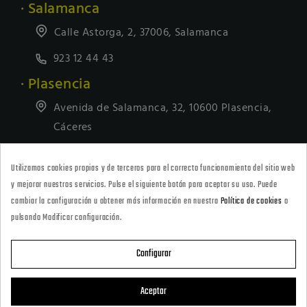
· Salamanca
Calle Astorga, 2, 37006, Salamanca
923 12 44 43
· Plasencia
Avenida de Salamanca, 32, 10600 Plasencia,
Cáceres
927418677
Utilizamos cookies propias y de terceros para el correcto funcionamiento del sitio web
· Tienda Online
y mejorar nuestros servicios. Pulse el siguiente botón para aceptar su uso. Puede
marketing@armeriacarril.com
cambiar la configuración u obtener más información en nuestra
Política de cookies
o
pulsando Modificar configuración.
680 20 00 97
Configurar

CATEGORÍAS
Aceptar