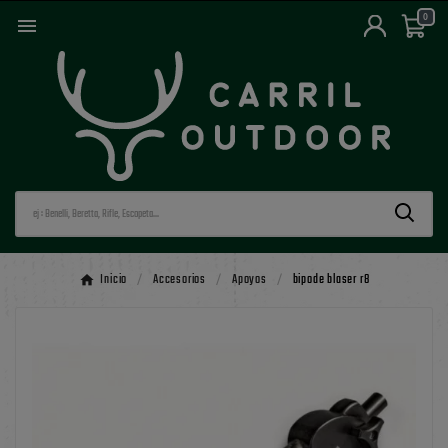
0

Inicio
Accesorios
Apoyos
bipode blaser r8