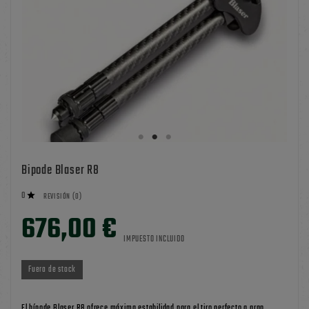
Bipode Blaser R8
0

REVISIÓN (0)
676,00 €
IMPUESTO INCLUIDO
Fuera de stock
El bípode Blaser R8 ofrece máxima estabilidad para el tiro perfecto a gran