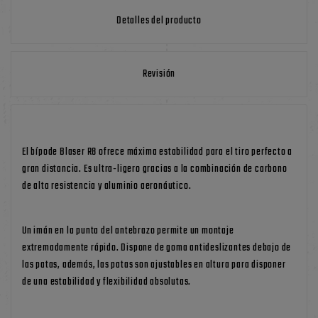
Detalles del producto
Revisión
El bípode Blaser R8 ofrece máxima estabilidad para el tiro perfecto a
gran distancia. Es ultra-ligero gracias a la combinación de carbono
de alta resistencia y aluminio aeronáutico.
Un imán en la punta del antebrazo permite un montaje
extremadamente rápido. Dispone de goma antideslizantes debajo de
las patas, además, las patas son ajustables en altura para disponer
de una estabilidad y flexibilidad absolutas.