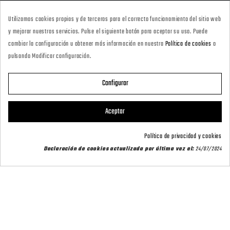
927418677
Utilizamos cookies propias y de terceros para el correcto funcionamiento del sitio web
· Tienda Online
y mejorar nuestros servicios. Pulse el siguiente botón para aceptar su uso. Puede
marketing@armeriacarril.com
cambiar la configuración u obtener más información en nuestra
Política de cookies
o
pulsando Modificar configuración.
680 20 00 97
Configurar

CATEGORÍAS
Aceptar

POLÍTICAS
Política de privacidad y cookies
Declaración de cookies actualizada por última vez el:
24/07/2024

CARRIL OUTDOOR

SU CUENTA