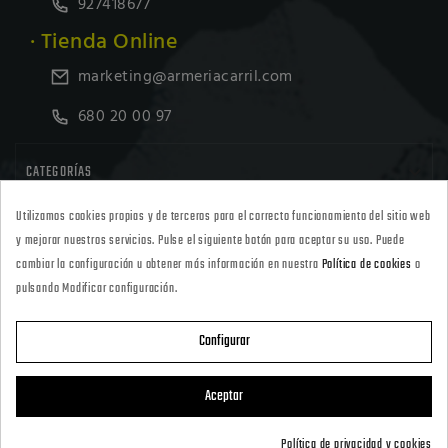
927418677
· Tienda Online
marketing@armeriacarril.com
680 20 00 97

CATEGORÍAS
Utilizamos cookies propias y de terceros para el correcto funcionamiento del sitio web

POLÍTICAS
y mejorar nuestros servicios. Pulse el siguiente botón para aceptar su uso. Puede
cambiar la configuración u obtener más información en nuestra
Política de cookies
o
pulsando Modificar configuración.

CARRIL OUTDOOR
Configurar

SU CUENTA
Aceptar
Política de privacidad y cookies