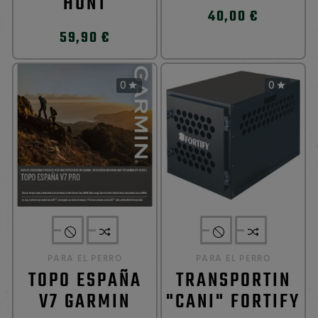
HUNT
40,00 €
59,90 €
0
0


PARA EL PERRO
PARA EL PERRO
TOPO ESPAÑA
TRANSPORTIN
V7 GARMIN
"CANI" FORTIFY