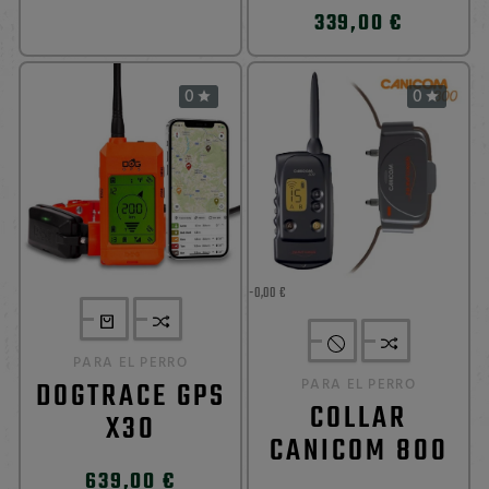
339,00 €
0
0


-0,00 €
PARA EL PERRO
DOGTRACE GPS
PARA EL PERRO
COLLAR
X30
CANICOM 800
639,00 €