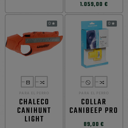
1.059,00 €
0
0


PARA EL PERRO
PARA EL PERRO
CHALECO
COLLAR
CANIHUNT
CANIBEEP PRO
LIGHT
89,00 €