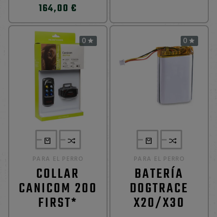
164,00 €
0
0


PARA EL PERRO
PARA EL PERRO
COLLAR
BATERÍA
CANICOM 200
DOGTRACE
FIRST*
X20/X30