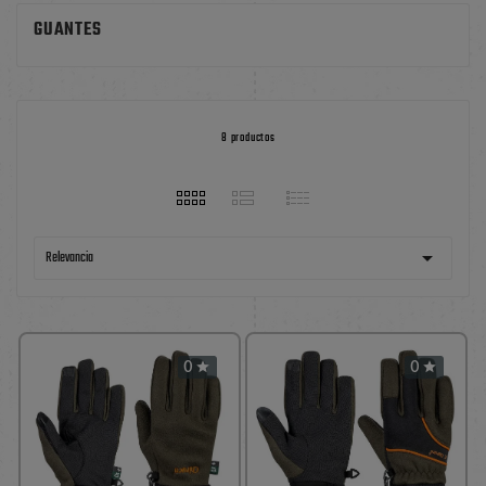
GUANTES
8 productos

Relevancia
0
0

