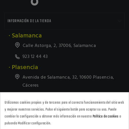

INFORMACIÓN DE LA TIENDA
· Salamanca
Calle Astorga, 2, 37006, Salamanca
923 12 44 43
· Plasencia
Avenida de Salamanca, 32, 10600 Plasencia,
Cáceres
927418677
Utilizamos cookies propias y de terceros para el correcto funcionamiento del sitio web
· Tienda Online
y mejorar nuestros servicios. Pulse el siguiente botón para aceptar su uso. Puede
marketing@armeriacarril.com
cambiar la configuración u obtener más información en nuestra
Política de cookies
o
pulsando Modificar configuración.
680 20 00 97