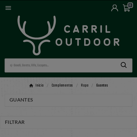
0

Inicio
Complementos
Ropa
Guantes
GUANTES
FILTRAR