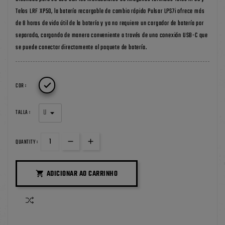
Telos LRF XP50, la batería recargable de cambio rápido Pulsar LPS7i ofrece más
de 8 horas de vida útil de la batería y ya no requiere un cargador de batería por
separado, cargando de manera conveniente a través de una conexión USB-C que
se puede conectar directamente al paquete de batería.

COR :
TALLA :
QUANTITY :
ADICIONAR AO CARRINHO
