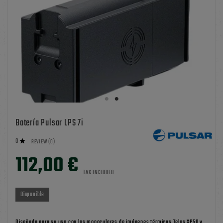
Batería Pulsar LPS 7i
0

REVIEW (0)
112,00 €
TAX INCLUDED
Disponible
Diseñada para su uso con los monoculares de imágenes térmicas Telos XP50 y