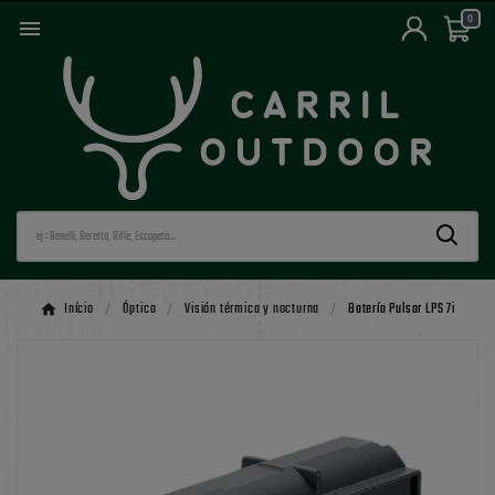
0

Início
Óptica
Visión térmica y nocturna
Batería Pulsar LPS 7i