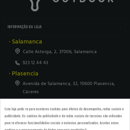

INFORMAÇÃO DA LOJA
· Salamanca
Calle Astorga, 2, 37006, Salamanca
923 12 44 43
· Plasencia
Avenida de Salamanca, 32, 10600 Plasencia,
Cáceres
927418677
Esta loja pede-te para aceitares cookies para efeitos de desempenho, redes sociais e
· Tienda Online
publicidade. Os cookies de publicidade e de redes sociais de terceiros são utilizados
marketing@armeriacarril.com
para te oferecer funcionalidades sociais e anúncios personalizados. Aceitas estes