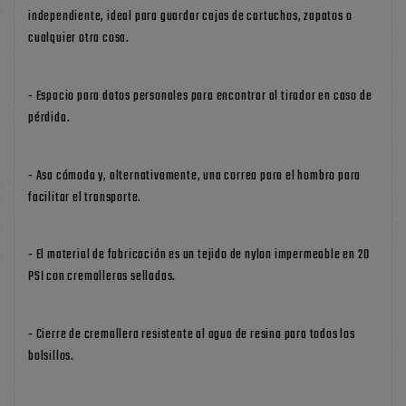
independiente, ideal para guardar cajas de cartuchos, zapatos o
cualquier otra cosa.
- Espacio para datos personales para encontrar al tirador en caso de
pérdida.
- Asa cómoda y, alternativamente, una correa para el hombro para
facilitar el transporte.
- El material de fabricación es un tejido de nylon impermeable en 20
PSI con cremalleras selladas.
- Cierre de cremallera resistente al agua de resina para todos los
bolsillos.