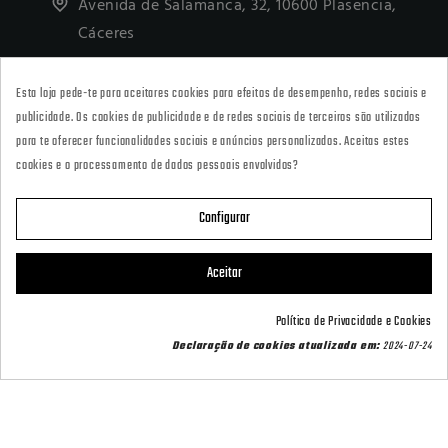
Avenida de Salamanca, 32, 10600 Plasencia,
Cáceres
927418677
Esta loja pede-te para aceitares cookies para efeitos de desempenho, redes sociais e
· Tienda Online
publicidade. Os cookies de publicidade e de redes sociais de terceiros são utilizados
marketing@armeriacarril.com
para te oferecer funcionalidades sociais e anúncios personalizados. Aceitas estes
cookies e o processamento de dados pessoais envolvidos?
680 20 00 97
Configurar

CATEGORÍAS
Aceitar

POLÍTICAS
Política de Privacidade e Cookies
Contact us via WhatsApp
Declaração de cookies atualizada em:
2024-07-24

CARRIL OUTDOOR

A SUA CONTA