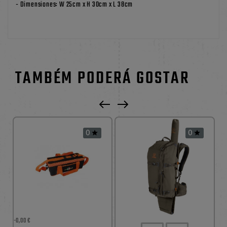
- Dimensiones: W 25cm x H 30cm x L 38cm
TAMBÉM PODERÁ GOSTAR
0
0


-0,00 €