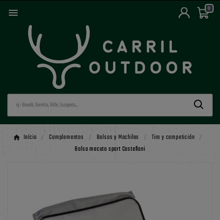
0

Início
Complementos
Bolsos y Mochilas
Tiro y competición
Bolsa macuto sport Castellani