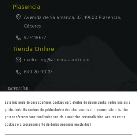
· Plasencia
Avenida de Salamanca, 32, 10600 Plasencia,
Cáceres
927418677
· Tienda Online
marketing@armeriacarril.com
680 20 00 97

CATEGORÍAS
Esta loja pede-te para aceitares cookies para efeitos de desempenho, redes sociais e

POLÍTICAS
publicidade. Os cookies de publicidade e de redes sociais de terceiros são utilizados
para te oferecer funcionalidades sociais e anúncios personalizados. Aceitas estes
cookies e o processamento de dados pessoais envolvidos?

CARRIL OUTDOOR