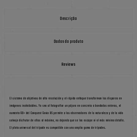
Descrição
Dados do produto
Reviews
El sistema de objetivos de alta resolución y el rápido enfoque transforman los disparos en
imágenes inolvidables. Ya sea al fotografiar un pájaro en concreto o bandadas enteras, el
aumento 60× del Conquest Gavia 85 permite a los observadores de la naturaleza y de la vida
salvaje disfrutar de ellas al máximo, no dejando que se les escape ni el más mínimo detalle.
El plato universal del trípode es compatible con una amplia gama de trípodes.