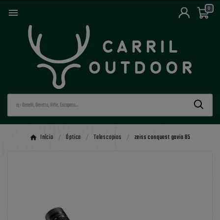
0

Início
Óptica
Telescopios
zeiss conquest gavia 85