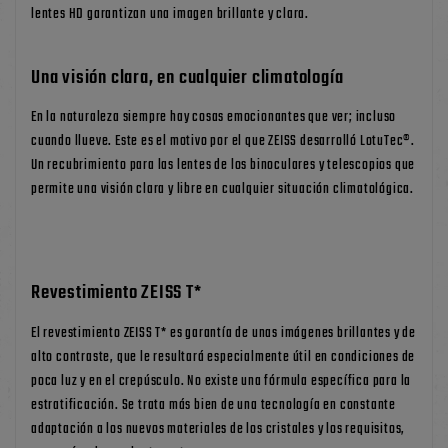
lentes HD garantizan una imagen brillante y clara.
Una visión clara, en cualquier climatología
En la naturaleza siempre hay cosas emocionantes que ver; incluso
cuando llueve. Este es el motivo por el que ZEISS desarrolló LotuTec®.
Un recubrimiento para las lentes de los binoculares y telescopios que
permite una visión clara y libre en cualquier situación climatológica.
Revestimiento ZEISS T*
El revestimiento ZEISS T* es garantía de unas imágenes brillantes y de
alto contraste, que le resultará especialmente útil en condiciones de
poca luz y en el crepúsculo. No existe una fórmula específica para la
estratificación. Se trata más bien de una tecnología en constante
adaptación a los nuevos materiales de los cristales y los requisitos,