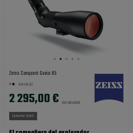
Zeiss Conquest Gavia 85
0

REVIEW (0)
2 295,00 €
TAX INCLUDED
Consultar Stock
El compañero del explorador