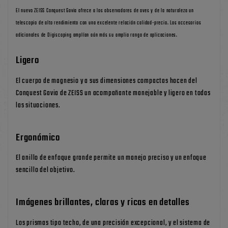
El nuevo ZEISS Conquest Gavia ofrece a los observadores de aves y de la naturaleza un
telescopio de alto rendimiento con una excelente relación calidad-precio. Los accesorios
adicionales de Digiscoping amplían aún más su amplio rango de aplicaciones.
Ligero
El cuerpo de magnesio y a sus dimensiones compactas hacen del
Conquest Gavia de ZEISS un acompañante manejable y ligero en todas
las situaciones.
Ergonómico
El anillo de enfoque grande permite un manejo preciso y un enfoque
sencillo del objetivo.
Imágenes brillantes, claras y ricas en detalles
Los prismas tipo techo, de una precisión excepcional, y el sistema de