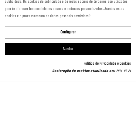
publicidade. Os cookies de publicidade e de redes sociais de terceiros são utilizados
marketing@armeriacarril.com
para te oferecer funcionalidades sociais e anúncios personalizados. Aceitas estes
cookies e o processamento de dados pessoais envolvidos?
680 20 00 97
Configurar

CATEGORÍAS
Aceitar

POLÍTICAS
Política de Privacidade e Cookies
Contact us via WhatsApp
Declaração de cookies atualizada em:
2024-07-24

CARRIL OUTDOOR

A SUA CONTA
© 2024 - CARRIL OUTDOOR