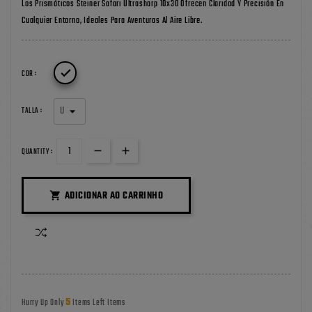
Los Prismáticos Steiner Safari Ultrasharp 10x30 Ofrecen Claridad Y Precisión En
Cualquier Entorno, Ideales Para Aventuras Al Aire Libre.

COR :
TALLA :
QUANTITY :
ADICIONAR AO CARRINHO

5
Hurry Up Only
Items Left Items