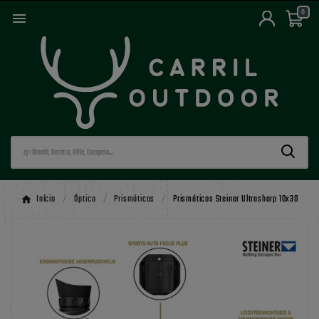
0

Início
Óptica
Prismáticos
Prismáticos Steiner Ultrasharp 10x30