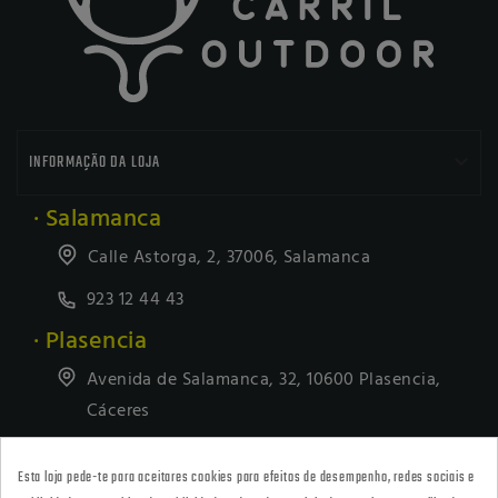

INFORMAÇÃO DA LOJA
· Salamanca
Calle Astorga, 2, 37006, Salamanca
923 12 44 43
· Plasencia
Avenida de Salamanca, 32, 10600 Plasencia,
Cáceres
927418677
Esta loja pede-te para aceitares cookies para efeitos de desempenho, redes sociais e
· Tienda Online