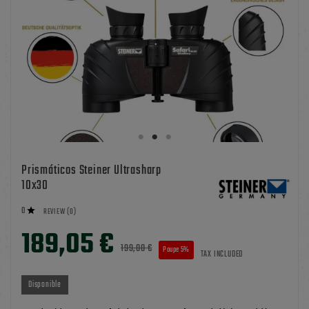
Prismáticos Steiner Ultrasharp
10x30
0

REVIEW (0)
189,05 €
199,00 €
Poupe 5%
TAX INCLUDED
Disponible