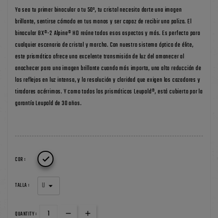
Ya sea tu primer binocular o tu 50º, tu cristal necesita darte una imagen
brillante, sentirse cómodo en tus manos y ser capaz de recibir una paliza. El
binocular BX®-2 Alpine® HD reúne todos esos aspectos y más. Es perfecto para
cualquier escenario de cristal y marcha. Con nuestro sistema óptico de élite,
este prismático ofrece una excelente transmisión de luz del amanecer al
anochecer para una imagen brillante cuando más importa, una alta reducción de
los reflejos en luz intensa, y la resolución y claridad que exigen los cazadores y
tiradores acérrimos. Y como todos los prismáticos Leupold®, está cubierto por la
garantía Leupold de 30 años.

COR :
TALLA :
QUANTITY :