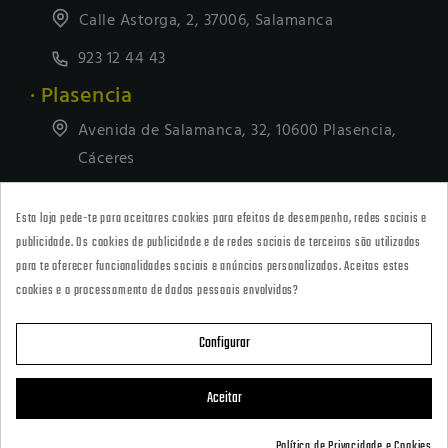
Calle Astorga, 2, 37006, Salamanca
923 12 44 43
· Plasencia
Avenida de Salamanca, 32, 10600 Plasencia,
Cáceres
927418677
Esta loja pede-te para aceitares cookies para efeitos de desempenho, redes sociais e
· Tienda Online
publicidade. Os cookies de publicidade e de redes sociais de terceiros são utilizados
marketing@armeriacarril.com
para te oferecer funcionalidades sociais e anúncios personalizados. Aceitas estes
cookies e o processamento de dados pessoais envolvidos?
680 20 00 97
Configurar

CATEGORÍAS
Aceitar

POLÍTICAS
Política de Privacidade e Cookies