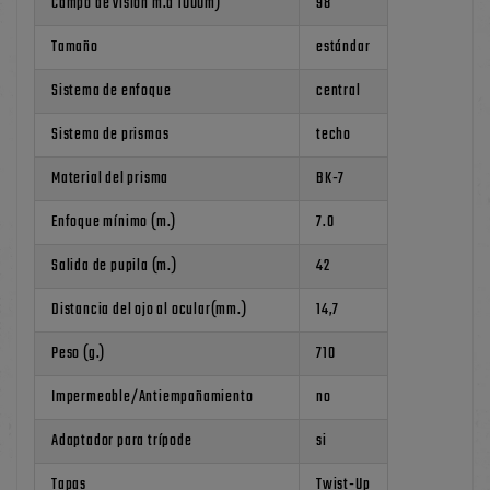
Campo de visión m.a 1000m)
98
Tamaño
estándar
Sistema de enfoque
central
Sistema de prismas
techo
Material del prisma
BK-7
Enfoque mínimo (m.)
7.0
Salida de pupila (m.)
42
Distancia del ojo al ocular(mm.)
14,7
Peso (g.)
710
Impermeable/Antiempañamiento
no
Adaptador para trípode
si
Tapas
Twist-Up