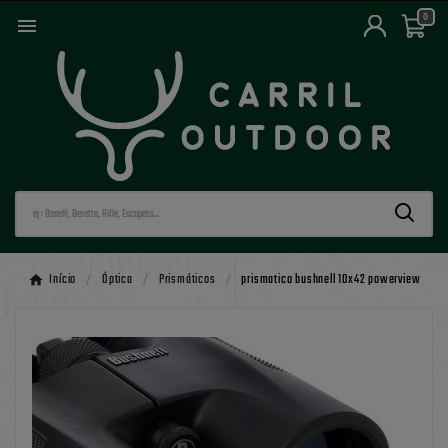
0

Início
Óptica
Prismáticos
prismatico bushnell 10x42 powerview