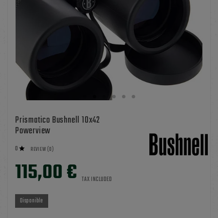
Prismatico Bushnell 10x42
Powerview
0

REVIEW (0)
115,00 €
TAX INCLUDED
Disponible