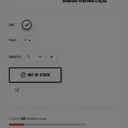
GUARDAR PERSONALIZAÇÃO

COR :
TALLA :
QUANTITY :

OUT OF STOCK
40
In Stock
Available Items