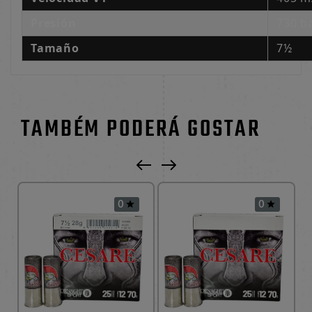
Presión
730 b
Tamaño
7½
TAMBÉM PODERÁ GOSTAR
0
0

