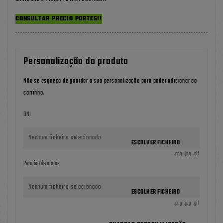
CONSULTAR PRECIO PORTES!!
Personalização do produto
Não se esqueça de guardar a sua personalização para poder adicionar ao
carrinho.
DNI
Nenhum ficheiro selecionado
ESCOLHER FICHEIRO
.png .jpg .gif
Permiso de armas
Nenhum ficheiro selecionado
ESCOLHER FICHEIRO
.png .jpg .gif