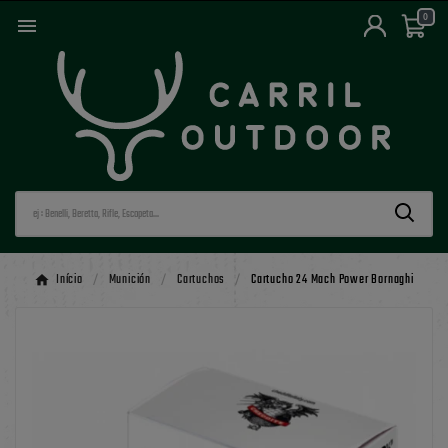
0

Início
Munición
Cartuchos
Cartucho 24 Mach Power Bornaghi