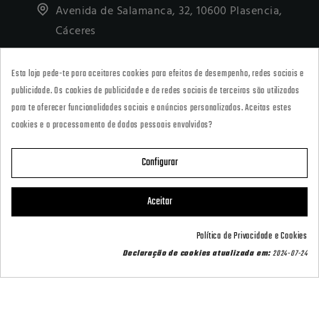
Avenida de Salamanca, 32, 10600 Plasencia,
Cáceres
927418677
Esta loja pede-te para aceitares cookies para efeitos de desempenho, redes sociais e
· Tienda Online
publicidade. Os cookies de publicidade e de redes sociais de terceiros são utilizados
marketing@armeriacarril.com
para te oferecer funcionalidades sociais e anúncios personalizados. Aceitas estes
cookies e o processamento de dados pessoais envolvidos?
680 20 00 97
Configurar

CATEGORÍAS
Aceitar

POLÍTICAS
Política de Privacidade e Cookies
Contact us via WhatsApp
Declaração de cookies atualizada em:
2024-07-24

CARRIL OUTDOOR