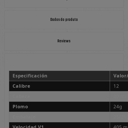
Dados do produto
Reviews
Especificación
Valor
Calibre
12
Cabeza
20 mi
Plomo
24g
Embalaje
25/25
Velocidad V1
405 m