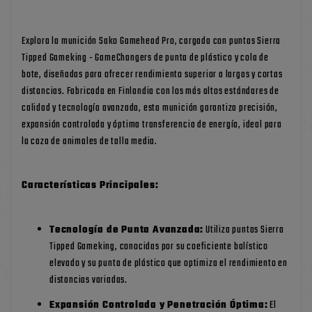
Explora la munición Sako Gamehead Pro, cargada con puntas Sierra
Tipped Gameking - GameChangers de punta de plástico y cola de
bote, diseñadas para ofrecer rendimiento superior a largas y cortas
distancias. Fabricada en Finlandia con los más altos estándares de
calidad y tecnología avanzada, esta munición garantiza precisión,
expansión controlada y óptima transferencia de energía, ideal para
la caza de animales de talla media.
Características Principales:
Tecnología de Punta Avanzada:
Utiliza puntas Sierra
Tipped Gameking, conocidas por su coeficiente balístico
elevado y su punta de plástico que optimiza el rendimiento en
distancias variadas.
Expansión Controlada y Penetración Óptima:
El