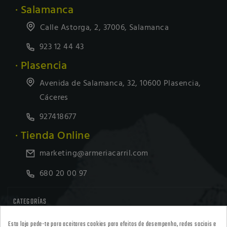
· Salamanca
Calle Astorga, 2, 37006, Salamanca
923 12 44 43
· Plasencia
Avenida de Salamanca, 32, 10600 Plasencia,
Cáceres
927418677
· Tienda Online
marketing@armeriacarril.com
680 20 00 97

CATEGORÍAS
Esta loja pede-te para aceitares cookies para efeitos de desempenho, redes sociais e