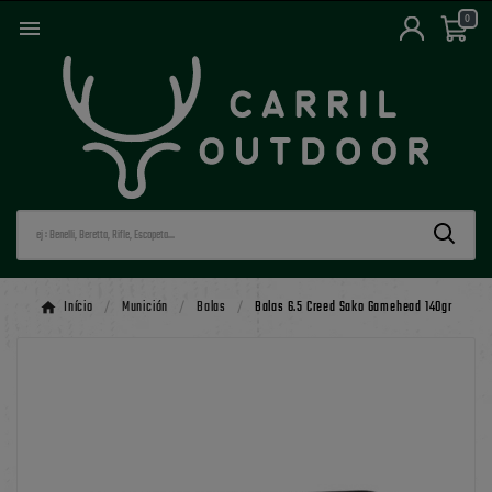
0

Início
Munición
Balas
Balas 6.5 Creed Sako Gamehead 140gr