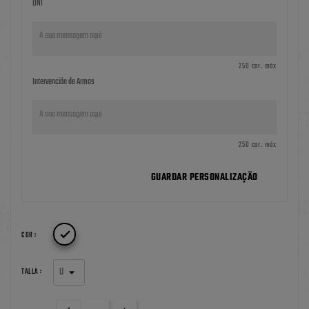
DNI
250 car. máx
Intervención de Armas
250 car. máx
GUARDAR PERSONALIZAÇÃO

COR :
TALLA :