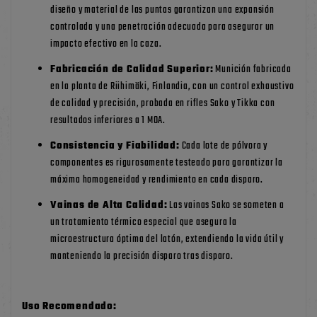
diseño y material de las puntas garantizan una expansión
controlada y una penetración adecuada para asegurar un
impacto efectivo en la caza.
Fabricación de Calidad Superior:
Munición fabricada
en la planta de Riihimäki, Finlandia, con un control exhaustivo
de calidad y precisión, probada en rifles Sako y Tikka con
resultados inferiores a 1 MOA.
Consistencia y Fiabilidad:
Cada lote de pólvora y
componentes es rigurosamente testeado para garantizar la
máxima homogeneidad y rendimiento en cada disparo.
Vainas de Alta Calidad:
Las vainas Sako se someten a
un tratamiento térmico especial que asegura la
microestructura óptima del latón, extendiendo la vida útil y
manteniendo la precisión disparo tras disparo.
Uso Recomendado: