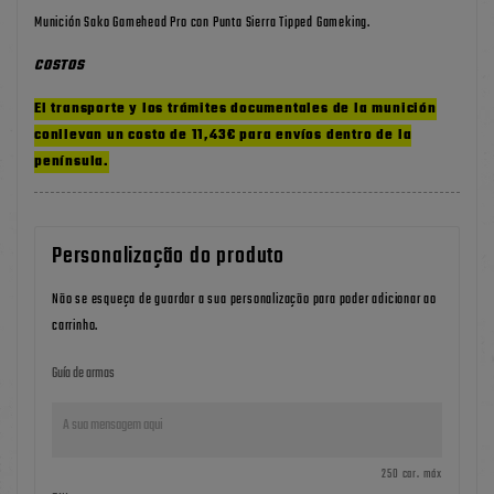
Munición Sako Gamehead Pro con Punta Sierra Tipped Gameking.
COSTOS
El transporte y los trámites documentales de la munición
conllevan un costo de 11,43€ para envíos dentro de la
península.
Personalização do produto
Não se esqueça de guardar a sua personalização para poder adicionar ao
carrinho.
Guía de armas
250 car. máx