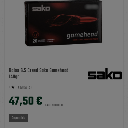
Balas 6.5 Creed Sako Gamehead
140gr
0

REVIEW (0)
47,50 €
TAX INCLUDED
Disponible