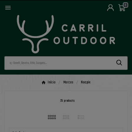
0

Início
Marcas
Nocpix
25 products