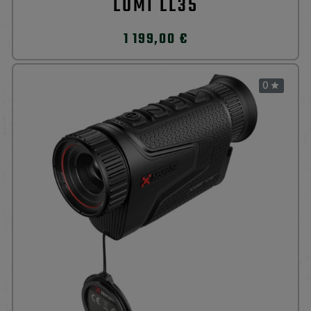
LUMI LL35
1 199,00 €
0
