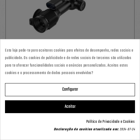
Esta loja pede-te para aceitares cookies para efeitos de desempenho, redes sociais e
publicidade. Os cookies de publicidade e de redes sociais de terceiros são utilizados
para te oferecer funcionalidades sociais e anúncios personalizados. Aceitas estes
cookies e o processamento de dados pessoais envolvidos?
Configurar
VISIÓN TÉRMICA Y NOCTURNA
VISOR TÉRMICO NOCPIX BOLT
Aceitar
L35R
Política de Privacidade e Cookies
Contact us via WhatsApp
1 699,00 €
Declaração de cookies atualizada em:
2024-07-24