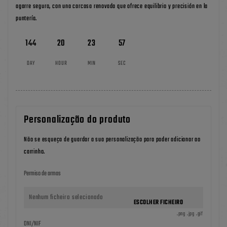
agarre seguro, con una carcasa renovada que ofrece equilibrio y precisión en la
puntería.
144
20
23
56
DAY
HOUR
MIN
SEC
Personalização do produto
Não se esqueça de guardar a sua personalização para poder adicionar ao
carrinho.
Permiso de armas
Nenhum ficheiro selecionado
ESCOLHER FICHEIRO
.png .jpg .gif
DNI/NIF