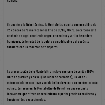
cómoda.
En cuanto a la ficha técnica, la Montefeltro cuenta con un calibre de
12, cámara de 76 mm y cañones Crio de 61/65/70/76. La carcasa está
acabada en Ergal anodizada negra, con culata y varilla de madera
barnizada. La longitud de la culata es modificable y el depósito
tubular tiene un reductor de 2 disparos.
La presentación de la Montefeltro incluye una caja de cartón 100%
libre de plástico y con Vci (Inhibidor de corrosión), un kit de 5
estranguladores con llave y un kit de limpieza para un mantenimiento
óptimo. En resumen, la Montefeltro de Benelli es una escopeta
innovadora que ofrece un rendimiento superior gracias a su diseño y
funcionalidad excepcionales.