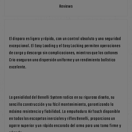
Reviews
El disparo es ligero y rápido, con un control absoluto y una seguridad
excepcional. El Easy Loading y el Easy Locking permiten operaciones
de carga y descarga sin complicaciones, mientras que los cañones
Crio aseguran una dispersión uniforme y un rendimiento balístico
excelente.
La genialidad del Benelli System radica en su riguroso diseño, su
sencilla construcción y su fácil mantenimiento, garantizando la
máxima resistencia y fiabilidad. La empuñadura AirTouch disponible
en todas las escopetas inerciales y rifles Benelli, proporciona un
agarre superior y un rápido encarado del arma para una toma firme y