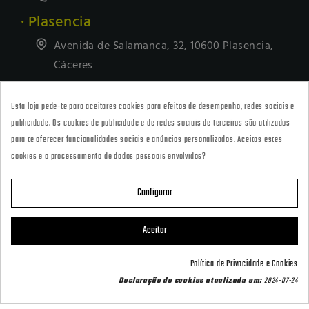
· Plasencia
Avenida de Salamanca, 32, 10600 Plasencia,
Cáceres
927418677
Esta loja pede-te para aceitares cookies para efeitos de desempenho, redes sociais e
· Tienda Online
publicidade. Os cookies de publicidade e de redes sociais de terceiros são utilizados
marketing@armeriacarril.com
para te oferecer funcionalidades sociais e anúncios personalizados. Aceitas estes
cookies e o processamento de dados pessoais envolvidos?
680 20 00 97
Configurar

CATEGORÍAS
Aceitar

POLÍTICAS
Política de Privacidade e Cookies
Contact us via WhatsApp
Declaração de cookies atualizada em:
2024-07-24

CARRIL OUTDOOR