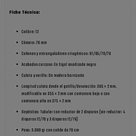
Ficha Técnica:
Calibre: 12
Cámara: 76 mm
Cañones y estranguladores criogénicos: 61/65/70/76
Acabados carcasa: En Ergal anodizada negra
Culata y varilla: De madera barnizada
Longitud culata desde el gatillo/desviación: 365 ± 2 mm,
modificable en 355 ± 2 mm con cantonera baja o con
cantonera alta en 375 ± 2 mm
Depósitos: Tubular con reductor de 2 disparos (sin reductor: 4
disparos 12/70 y 3 disparos 12/76)
Peso: 3.000 gr con cañón de 70 cm