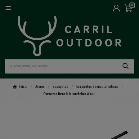
0

Início
Armas
Escopetas
Escopetas Semiautomáticas
Escopeta Benelli Montefeltro Wood