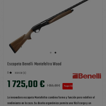
Escopeta Benelli Montefeltro Wood
0

REVIEW (0)
1 725,00 €
1 955,00 €
Poupe 230,00 €
TAX INCLUDED
La innovadora escopeta Montefeltro combina forma y función para redefinir el
rendimiento en la caza. Su diseño ergonómico permite una fácil carga y un