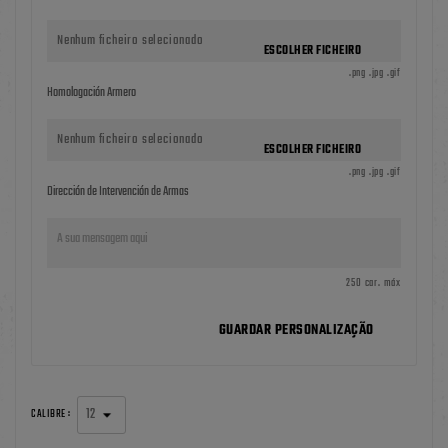
Nenhum ficheiro selecionado
ESCOLHER FICHEIRO
.png .jpg .gif
Homologación Armero
Nenhum ficheiro selecionado
ESCOLHER FICHEIRO
.png .jpg .gif
Dirección de Intervención de Armas
250 car. máx
GUARDAR PERSONALIZAÇÃO
CALIBRE :