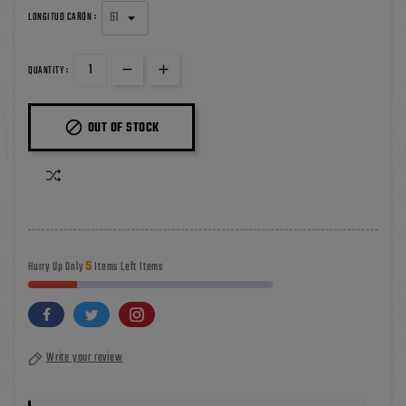
LONGITUD CAÑÓN :
QUANTITY :

OUT OF STOCK
5
Hurry Up Only
Items Left Items
Write your review