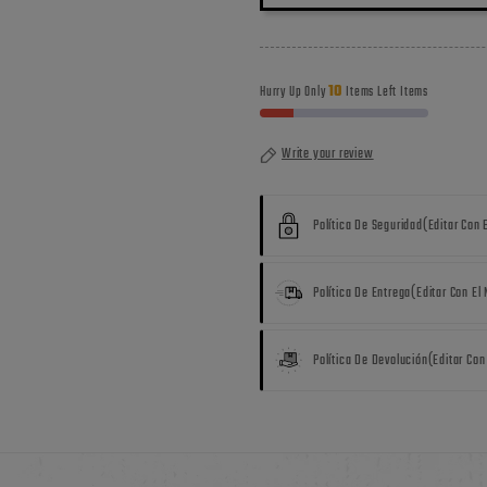
10
Hurry Up Only
Items Left Items
Write your review
Política De Seguridad
(editar Con 
Política De Entrega
(editar Con El
Política De Devolución
(editar Con