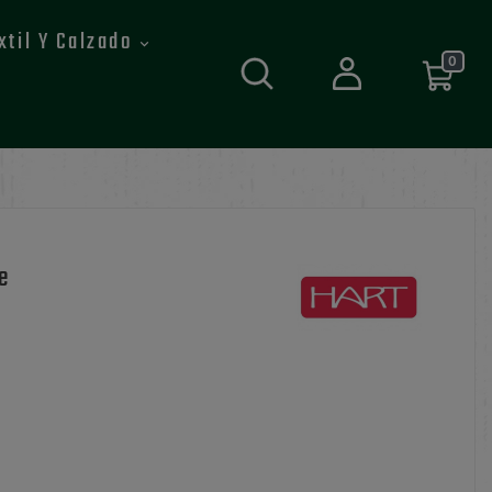
xtil Y Calzado
0
e