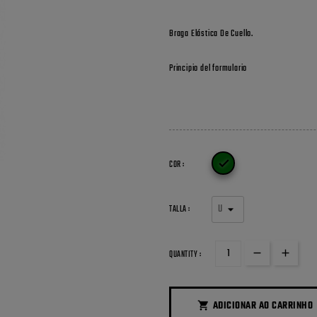
Braga Elástica De Cuello.
Principio del formulario

COR :
TALLA :
QUANTITY :
ADICIONAR AO CARRINHO
