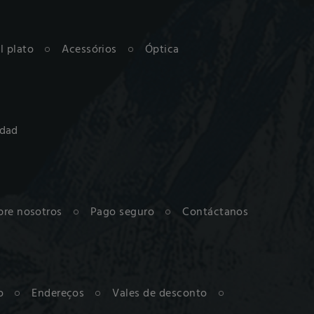
al plato
Acessórios
Óptica
idad
bre nosotros
Pago seguro
Contáctanos
o
Endereços
Vales de desconto