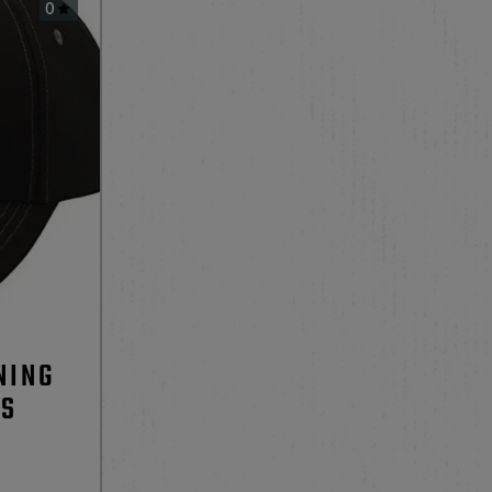
0

NING
IS