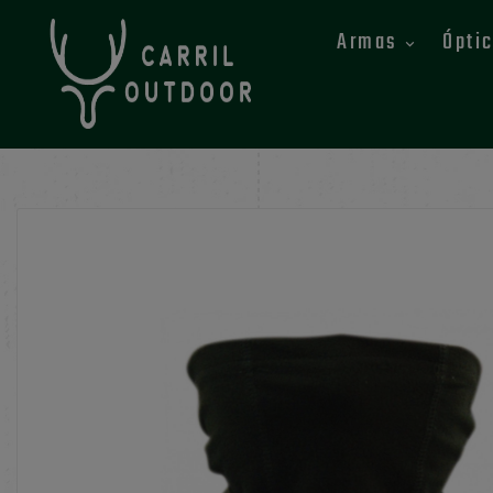
Armas
Ópti