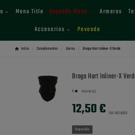
ca
Menu Title
Segunda Mano
Armeros
Te
Accesorios
Povoado
Início
Complementos
Gorras
Braga Hart Inliner-X Verde
Braga Hart Inliner-X Verd
0

REVIEW (0)
12,50 €
TAX INCLUDED
Disponible