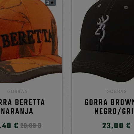
0

GORRAS
GORRAS
RRA BERETTA
GORRA BROW
NARANJA
NEGRO/GR
,40 €
23,00 €
29,00 €