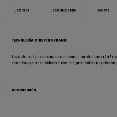
Descrição
Dados do produto
Reviews
TECNOLOGÍA
XTRETCH DYNAMIC
Los productos bajo esta etiqueta contienen tejidos elásticos en 4 ó 2 d
senderismo y otras actividades al aire libre, pero también muy cómodas 
COMPOSICIÓN