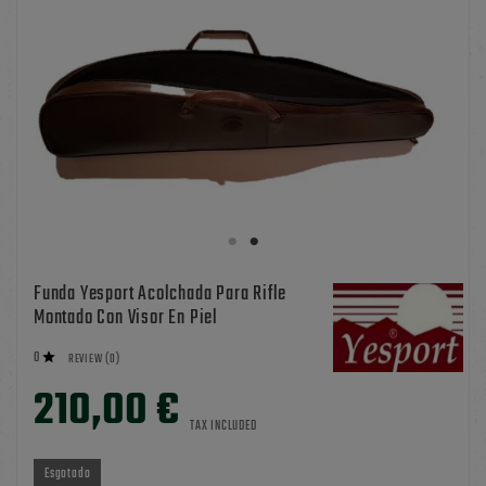
Funda Yesport Acolchada Para Rifle
Montado Con Visor En Piel
0

REVIEW (0)
210,00 €
TAX INCLUDED
Esgotado