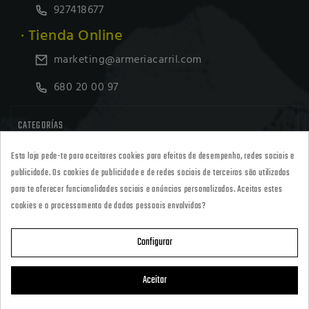
927418677
· Tienda Online
marketing@armeriacarril.com
680 20 00 97

CATEGORÍAS
Esta loja pede-te para aceitares cookies para efeitos de desempenho, redes sociais e

POLÍTICAS
publicidade. Os cookies de publicidade e de redes sociais de terceiros são utilizados
para te oferecer funcionalidades sociais e anúncios personalizados. Aceitas estes
cookies e o processamento de dados pessoais envolvidos?

CARRIL OUTDOOR
Configurar

A SUA CONTA
Aceitar