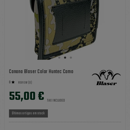
Canana Blaser Color Huntec Camo
0

REVIEW (0)
55,00 €
TAX INCLUDED
Últimos artigos em stock