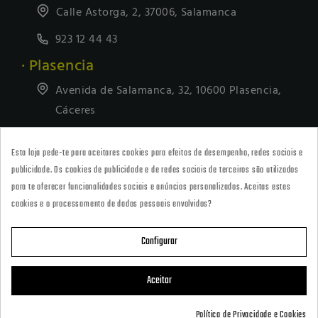
Calle Astorga, 2, 37006, Salamanca
923 12 44 43
· Plasencia
Avenida de Salamanca, 32, 10600 Plasencia,
Cáceres
927418677
Esta loja pede-te para aceitares cookies para efeitos de desempenho, redes sociais e
· Tienda Online
publicidade. Os cookies de publicidade e de redes sociais de terceiros são utilizados
marketing@armeriacarril.com
para te oferecer funcionalidades sociais e anúncios personalizados. Aceitas estes
cookies e o processamento de dados pessoais envolvidos?
680 20 00 97
Configurar

CATEGORÍAS
Aceitar

POLÍTICAS
Política de Privacidade e Cookies