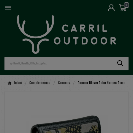
0

Início
Complementos
Cananas
Canana Blaser Color Huntec Camo