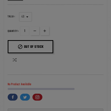
TALLA :
QUANTITY :

OUT OF STOCK
No Product Available