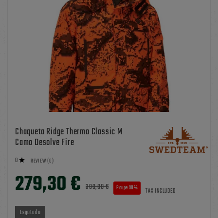
Chaqueta Ridge Thermo Classic M
Camo Desolve Fire
0

REVIEW (0)
279,30 €
399,00 €
Poupe 30%
TAX INCLUDED
Esgotado