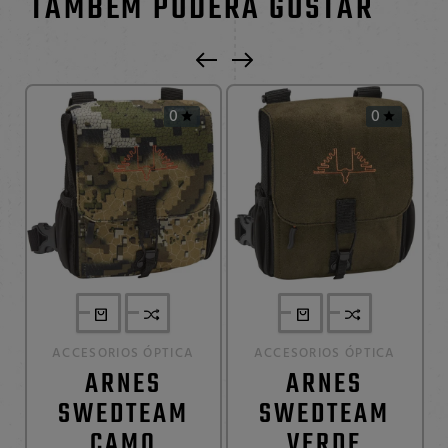
TAMBÉM PODERÁ GOSTAR
0
0


ACCESORIOS ÓPTICA
ACCESORIOS ÓPTICA
ARNES
ARNES
SWEDTEAM
SWEDTEAM
CAMO
VERDE