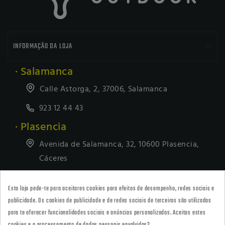

INFORMAÇÃO DA LOJA
· Salamanca
Calle Astorga, 2, 37006, Salamanca
923 12 44 43
· Plasencia
Avenida de Salamanca, 32, 10600 Plasencia,
Cáceres
927418677
Esta loja pede-te para aceitares cookies para efeitos de desempenho, redes sociais e
· Tienda Online
publicidade. Os cookies de publicidade e de redes sociais de terceiros são utilizados
marketing@armeriacarril.com
para te oferecer funcionalidades sociais e anúncios personalizados. Aceitas estes