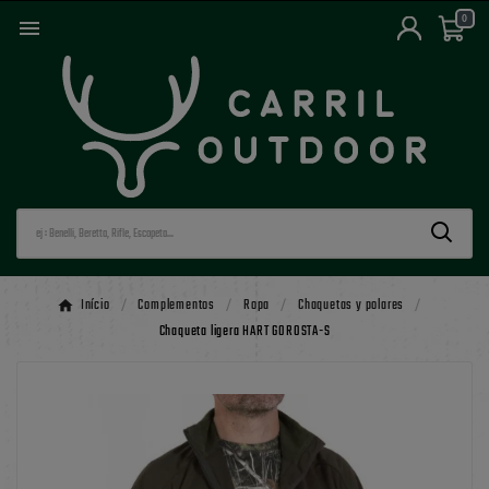
0

Início
Complementos
Ropa
Chaquetas y polares
Chaqueta ligera HART GOROSTA-S