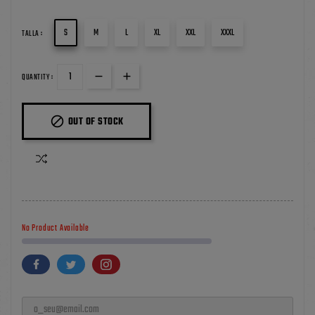
S
M
L
XL
XXL
XXXL
TALLA :
QUANTITY :

OUT OF STOCK
No Product Available