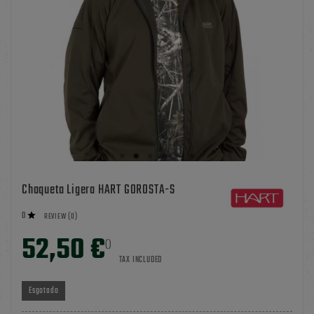
Chaqueta Ligera HART GOROSTA-S
0

REVIEW (0)
52,50 €
()
TAX INCLUDED
Esgotado