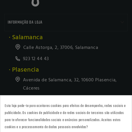

INFORMAÇÃO DA LOJA
· Salamanca
Calle Astorga, 2, 37006, Salamanca
923 12 44 43
· Plasencia
Avenida de Salamanca, 32, 10600 Plasencia,
Cáceres
927418677
Esta loja pede-te para aceitares cookies para efeitos de desempenho, redes sociais e
· Tienda Online
publicidade. Os cookies de publicidade e de redes sociais de terceiros são utilizados
marketing@armeriacarril.com
para te oferecer funcionalidades sociais e anúncios personalizados. Aceitas estes
cookies e o processamento de dados pessoais envolvidos?