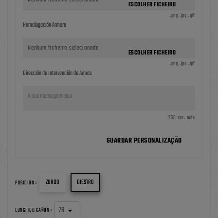
ESCOLHER FICHEIRO
.png .jpg .gif
Homologación Armero
Nenhum ficheiro selecionado
ESCOLHER FICHEIRO
.png .jpg .gif
Dirección de Intervención de Armas
250 car. máx
GUARDAR PERSONALIZAÇÃO
ZURDO
DIESTRO
POSICION :
LONGITUD CAÑÓN :