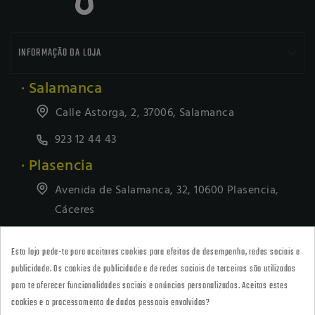

INFORMAÇÃO DA LOJA
· Salamanca
Calle Astorga, 2, 37006, Salamanca
923 12 44 43
· Plasencia
Avenida de Salamanca, 32, 10600 Plasencia,
Cáceres
927418677
Esta loja pede-te para aceitares cookies para efeitos de desempenho, redes sociais e
· Tienda Online
publicidade. Os cookies de publicidade e de redes sociais de terceiros são utilizados
marketing@armeriacarril.com
para te oferecer funcionalidades sociais e anúncios personalizados. Aceitas estes
cookies e o processamento de dados pessoais envolvidos?