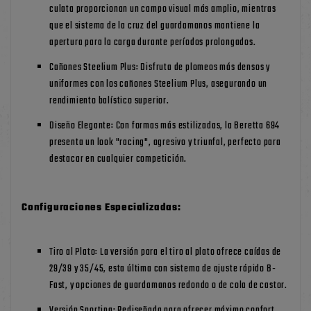
culata proporcionan un campo visual más amplio, mientras
que el sistema de la cruz del guardamanos mantiene la
apertura para la carga durante períodos prolongados.
Cañones Steelium Plus: Disfruta de plomeos más densos y
uniformes con los cañones Steelium Plus, asegurando un
rendimiento balístico superior.
Diseño Elegante: Con formas más estilizadas, la Beretta 694
presenta un look "racing", agresivo y triunfal, perfecto para
destacar en cualquier competición.
Configuraciones Especializadas:
Tiro al Plato: La versión para el tiro al plato ofrece caídas de
29/39 y 35/45, esta última con sistema de ajuste rápido B-
Fast, y opciones de guardamanos redondo o de cola de castor.
Versión Sporting: Rediseñada para ofrecer máximo confort,