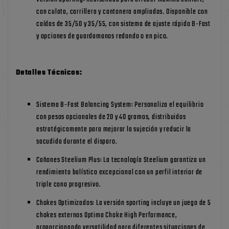
con culata, carrillera y cantonera ampliados. Disponible con
caídas de 35/50 y 35/55, con sistema de ajuste rápido B-Fast
y opciones de guardamanos redondo o en pico.
Detalles Técnicos:
Sistema B-Fast Balancing System: Personaliza el equilibrio
con pesos opcionales de 20 y 40 gramos, distribuidos
estratégicamente para mejorar la sujeción y reducir la
sacudida durante el disparo.
Cañones Steelium Plus: La tecnología Steelium garantiza un
rendimiento balístico excepcional con un perfil interior de
triple cono progresivo.
Chokes Optimizados: La versión sporting incluye un juego de 5
chokes externos Optima Choke High Performance,
proporcionando versatilidad para diferentes situaciones de