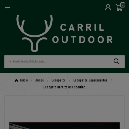
0

Início
Armas
Escopetas
Escopetas Superpuestas
Escopeta Beretta 694 Sporting