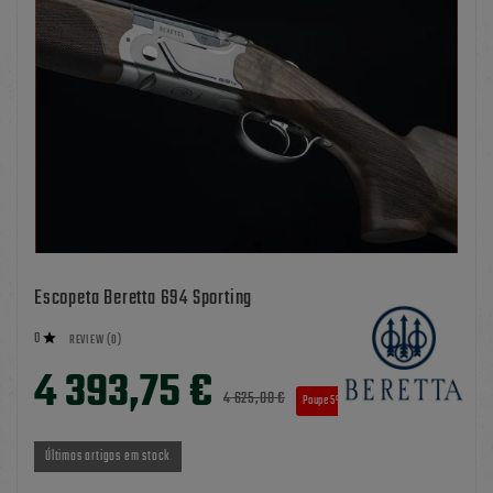
Escopeta Beretta 694 Sporting
0

REVIEW (0)
4 393,75 €
4 625,00 €
Poupe 5%
TAX INCLUDED
Últimos artigos em stock