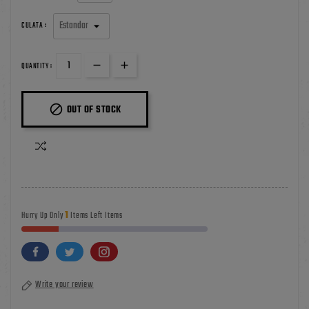
CULATA :
QUANTITY :

OUT OF STOCK
1
Hurry Up Only
Items Left Items
Write your review