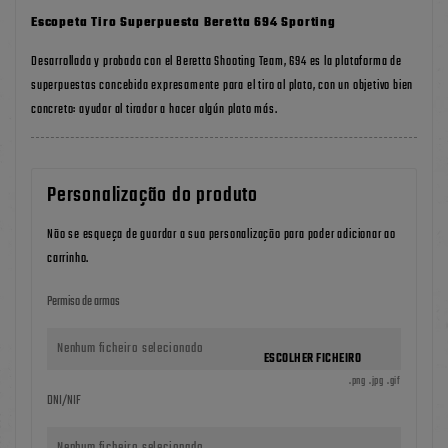
Escopeta Tiro Superpuesta Beretta 694 Sporting
Desarrollada y probada con el Beretta Shooting Team, 694 es la plataforma de
superpuestas concebida expresamente para el tiro al plato, con un objetivo bien
concreto: ayudar al tirador a hacer algún plato más.
Personalização do produto
Não se esqueça de guardar a sua personalização para poder adicionar ao
carrinho.
Permiso de armas
Nenhum ficheiro selecionado
ESCOLHER FICHEIRO
.png .jpg .gif
DNI/NIF
Nenhum ficheiro selecionado