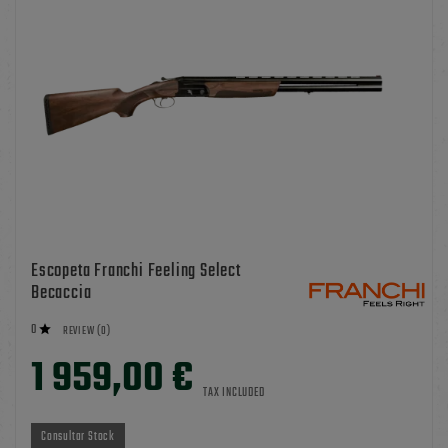
Escopeta Franchi Feeling Select
Becaccia
0

REVIEW (0)
1 959,00 €
TAX INCLUDED
Consultar Stock