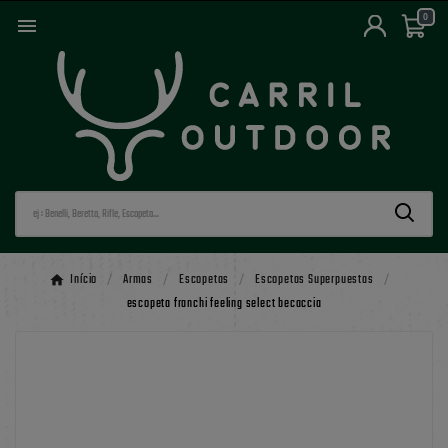
0

Início
Armas
Escopetas
Escopetas Superpuestas
escopeta franchi feeling select becaccia