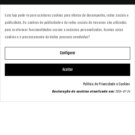
927418677
Esta loja pede-te para aceitares cookies para efeitos de desempenho, redes sociais e
· Tienda Online
publicidade. Os cookies de publicidade e de redes sociais de terceiros são utilizados
marketing@armeriacarril.com
para te oferecer funcionalidades sociais e anúncios personalizados. Aceitas estes
cookies e o processamento de dados pessoais envolvidos?
680 20 00 97
Configurar

CATEGORÍAS
Aceitar

POLÍTICAS
Política de Privacidade e Cookies
Contact us via WhatsApp
Declaração de cookies atualizada em:
2024-07-24

CARRIL OUTDOOR

A SUA CONTA