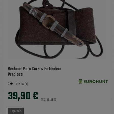
Reclamo Para Corzos En Madera
Preciosa
0

REVIEW (0)
39,90 €
TAX INCLUDED
Esgotado