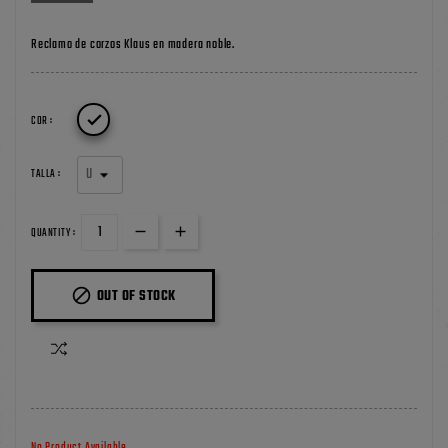
Reclamo de corzos Klaus en madera noble.

COR :
TALLA :
QUANTITY :

OUT OF STOCK