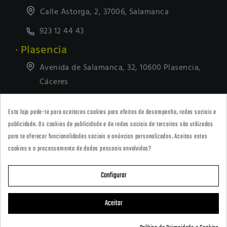
Calle Astorga, 2, 37006, Salamanca
923 12 44 43
· Plasencia
Avenida de Salamanca, 32, 10600 Plasencia,
Cáceres
927418677
Esta loja pede-te para aceitares cookies para efeitos de desempenho, redes sociais e
· Tienda Online
publicidade. Os cookies de publicidade e de redes sociais de terceiros são utilizados
marketing@armeriacarril.com
para te oferecer funcionalidades sociais e anúncios personalizados. Aceitas estes
cookies e o processamento de dados pessoais envolvidos?
680 20 00 97
Configurar

CATEGORÍAS
Aceitar

POLÍTICAS