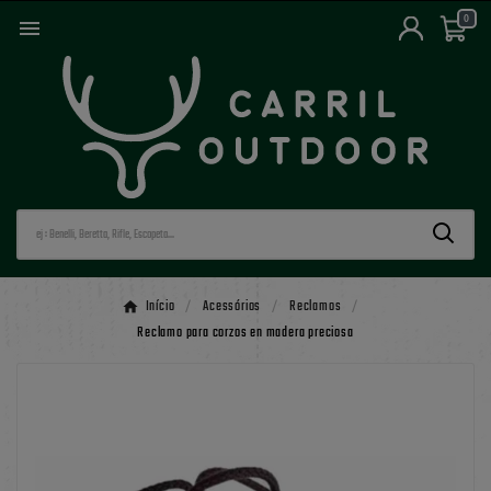
0

Início
Acessórios
Reclamos
Reclamo para corzos en madera preciosa